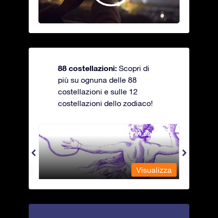
88 costellazioni:
Scopri di
più su ognuna delle 88
costellazioni e sulle 12
costellazioni dello zodiaco!
Andromeda - La fanciulla in catene
Antli
alizza
Visualizza