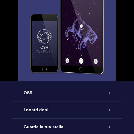
OSR
Assistenza
I nostri doni
Contattaci
Online Star Gift
Guarda la tua stella