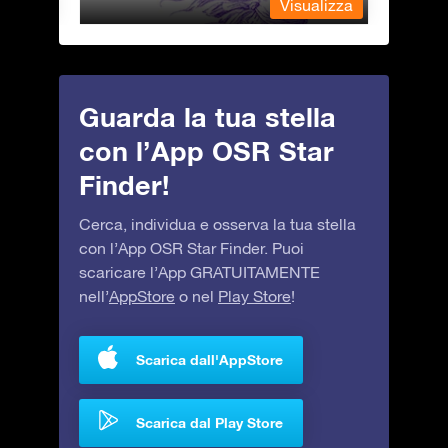
alizza
Visualizza
Guarda la tua stella
con l’App OSR Star
Finder!
Cerca, individua e osserva la tua stella
con l’App OSR Star Finder. Puoi
scaricare l’App GRATUITAMENTE
nell’
AppStore
o nel
Play Store
!
Scarica dall'AppStore
Scarica dal Play Store