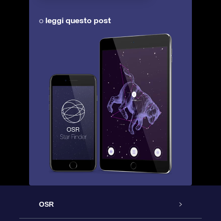
leggi questo post
o
OSR