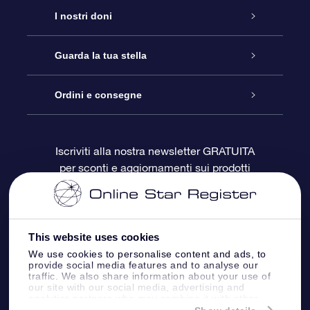
Assistenza
I nostri doni
Contattaci
Online Star Gift
Guarda la tua stella
Blog
Pacchetto regalo OSR
Registro stellare
Ordini e consegne
Domande frequenti
Super Star Gift
App OSR Star Finder
Login Cliente
Iscriviti alla nostra newsletter GRATUITA
per sconti e aggiornamenti sui prodotti
OSR Recensioni
Gift Card OSR
Star Page personalizzata
Informazioni di Pagamento
Doni aziendali
One Million Stars
Informazioni di Spedizione
This website uses cookies
OSR Starsaver
Politica di reso
We use cookies to personalise content and ads, to
provide social media features and to analyse our
traffic. We also share information about your use of
our site with our social media, advertising and
App VR ‘Fly me to the stars’
Costellazioni
analytics partners who may combine it with other
information that you’ve provided to them or that