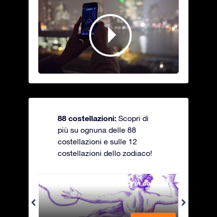
88 costellazioni:
Scopri di
più su ognuna delle 88
costellazioni e sulle 12
costellazioni dello zodiaco!
Andromeda - La fanciulla in catene
Antli