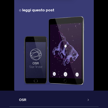
leggi questo post
o
OSR