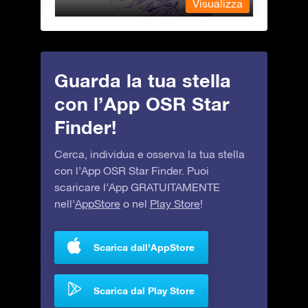
alizza
Visualizza
Guarda la tua stella
con l’App OSR Star
Finder!
Cerca, individua e osserva la tua stella
con l’App OSR Star Finder. Puoi
scaricare l’App GRATUITAMENTE
nell’
AppStore
o nel
Play Store
!
Scarica dall'AppStore
Scarica dal Play Store