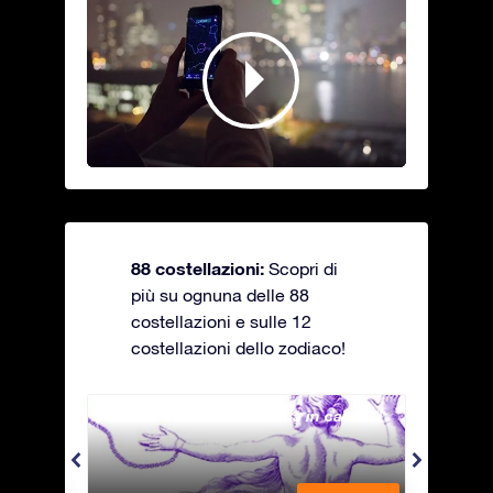
88 costellazioni:
Scopri di
più su ognuna delle 88
costellazioni e sulle 12
costellazioni dello zodiaco!
Andromeda - La fanciulla in catene
Antli