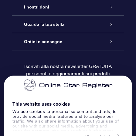
Assistenza
I nostri doni
Contattaci
Online Star Gift
Guarda la tua stella
Blog
Pacchetto regalo OSR
Registro stellare
Ordini e consegne
Domande frequenti
Super Star Gift
App OSR Star Finder
Login Cliente
Iscriviti alla nostra newsletter GRATUITA
per sconti e aggiornamenti sui prodotti
OSR Recensioni
Gift Card OSR
Star Page personalizzata
Informazioni di Pagamento
Doni aziendali
One Million Stars
Informazioni di Spedizione
This website uses cookies
OSR Starsaver
Politica di reso
We use cookies to personalise content and ads, to
provide social media features and to analyse our
traffic. We also share information about your use of
our site with our social media, advertising and
App VR ‘Fly me to the stars’
Costellazioni
analytics partners who may combine it with other
information that you’ve provided to them or that