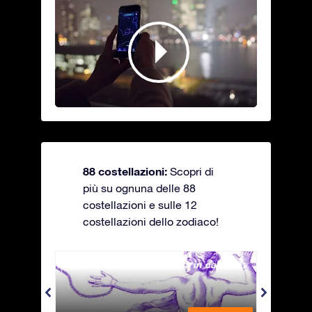
88 costellazioni:
Scopri di
più su ognuna delle 88
costellazioni e sulle 12
costellazioni dello zodiaco!
Andromeda - La fanciulla in catene
Antli