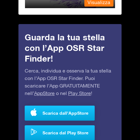
alizza
Visualizza
Guarda la tua stella
con l’App OSR Star
Finder!
Cerca, individua e osserva la tua stella
con l’App OSR Star Finder. Puoi
scaricare l’App GRATUITAMENTE
nell’
AppStore
o nel
Play Store
!
Scarica dall'AppStore
Scarica dal Play Store