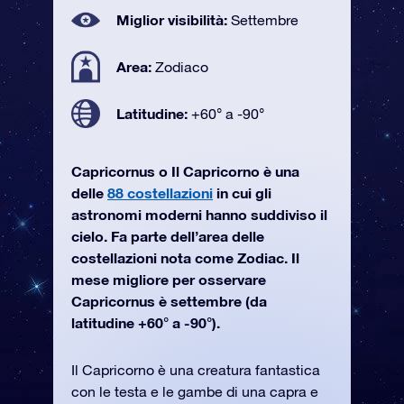
Miglior visibilità:
Settembre
Area:
Zodiaco
Latitudine:
+60° a -90°
Capricornus o Il Capricorno è una
delle
88 costellazioni
in cui gli
astronomi moderni hanno suddiviso il
cielo. Fa parte dell’area delle
costellazioni nota come Zodiac. Il
mese migliore per osservare
Capricornus è settembre (da
latitudine +60° a -90°).
Il Capricorno è una creatura fantastica
con le testa e le gambe di una capra e