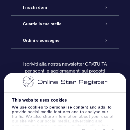
Assistenza
I nostri doni
Contattaci
Online Star Gift
Guarda la tua stella
Blog
Pacchetto regalo OSR
Registro stellare
Ordini e consegne
Domande frequenti
Super Star Gift
App OSR Star Finder
Login Cliente
Iscriviti alla nostra newsletter GRATUITA
per sconti e aggiornamenti sui prodotti
OSR Recensioni
Gift Card OSR
Star Page personalizzata
Informazioni di Pagamento
Doni aziendali
One Million Stars
Informazioni di Spedizione
This website uses cookies
OSR Starsaver
Politica di reso
We use cookies to personalise content and ads, to
provide social media features and to analyse our
traffic. We also share information about your use of
our site with our social media, advertising and
App VR ‘Fly me to the stars’
Costellazioni
analytics partners who may combine it with other