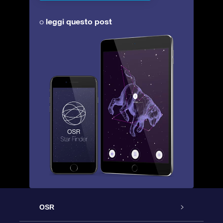
leggi questo post
o
OSR