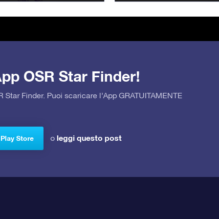
’App OSR Star Finder!
OSR Star Finder. Puoi scaricare l’App GRATUITAMENTE
leggi questo post
o
 Play Store