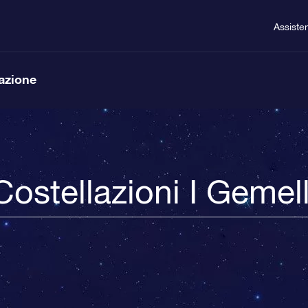
Assiste
lazione
Costellazioni I Gemell