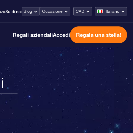
Blog
Occasione
CAD
Italiano
nza
Su di noi
Regali aziendali
Accedi
Regala una stella!
i