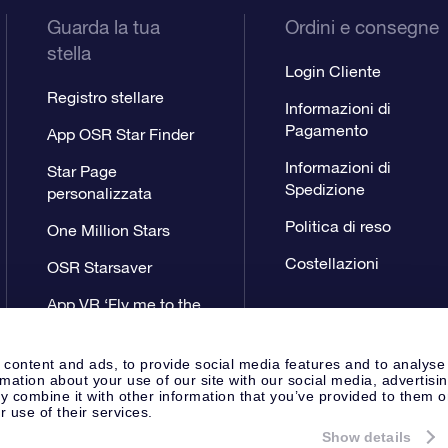
Guarda la tua
Ordini e consegne
stella
Login Cliente
Registro stellare
Informazioni di
Pagamento
App OSR Star Finder
Informazioni di
Star Page
Spedizione
personalizzata
Politica di reso
One Million Stars
Costellazioni
OSR Starsaver
App VR ‘Fly me to the
stars’
 content and ads, to provide social media features and to analyse
rmation about your use of our site with our social media, advertisi
 combine it with other information that you’ve provided to them o
r use of their services.
Show details
Pagina Stampa
Privacy
Termini 
Apeldoorn, The Netherlands