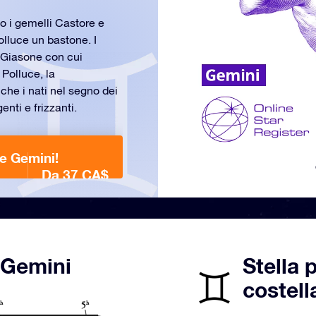
no i gemelli Castore e
olluce un bastone. I
i Giasone con cui
 Polluce, la
 che i nati nel segno dei
enti e frizzanti.
ne Gemini!
Da 37 CA$
 Gemini
Stella 
costell