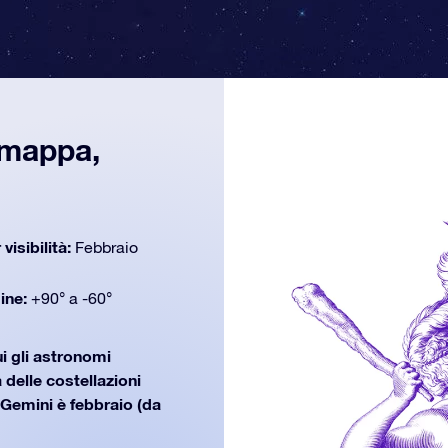
, mappa,
 visibilità:
Febbraio
dine:
+90° a -60°
ui gli astronomi
 delle costellazioni
Gemini è febbraio (da