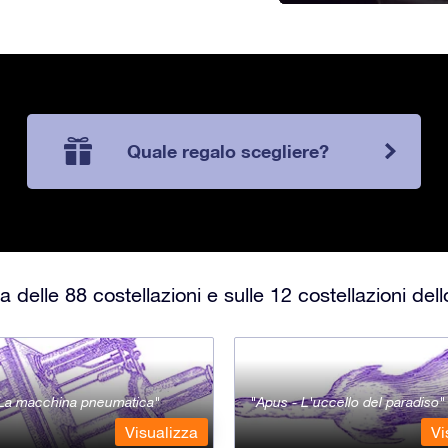
Quale regalo scegliere?
 delle 88 costellazioni e sulle 12 costellazioni del
- La macchina pneumatica
Apus - L'uccello del paradiso
Visualizza
Vi