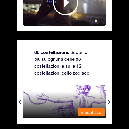
88 costellazioni:
Scopri di
più su ognuna delle 88
costellazioni e sulle 12
costellazioni dello zodiaco!
Andromeda - La fanciulla in catene
Antli
alizza
Visualizza