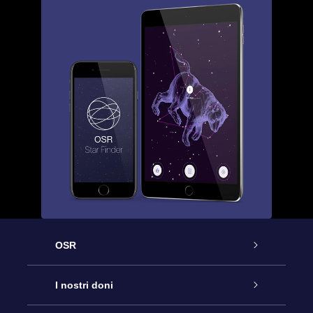
OSR
Assistenza
I nostri doni