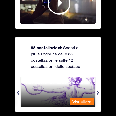
88 costellazioni:
Scopri di
più su ognuna delle 88
costellazioni e sulle 12
costellazioni dello zodiaco!
Andromeda - La fanciulla in catene
Antli
alizza
Visualizza