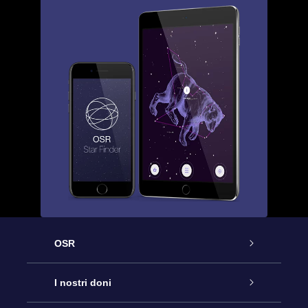
OSR
Assistenza
I nostri doni