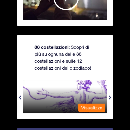
88 costellazioni:
Scopri di
più su ognuna delle 88
costellazioni e sulle 12
costellazioni dello zodiaco!
Andromeda - La fanciulla in catene
Antli
alizza
Visualizza