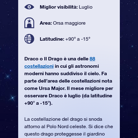
Miglior visibilità:
Luglio
Area:
Orsa maggiore
Latitudine:
+90° a -15°
Draco o Il Drago è una delle
88
costellazioni
in cui gli astronomi
moderni hanno suddiviso il cielo. Fa
parte dell’area delle costellazioni nota
come Ursa Major. Il mese migliore per
osservare Draco è luglio (da latitudine
+90° a -15°).
La costellazione del drago si snoda
attorno al Polo Nord celeste. Si dice che
questo drago proteggesse il giardino