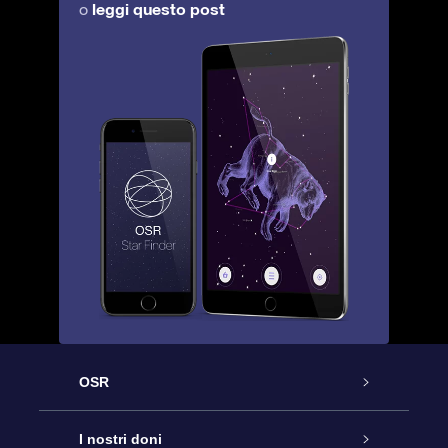
leggi questo post
o
OSR
Assistenza
I nostri doni