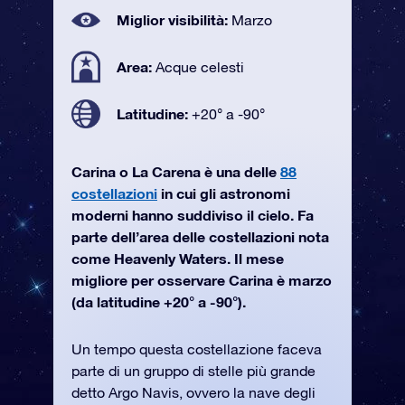
Miglior visibilità:
Marzo
Area:
Acque celesti
Latitudine:
+20° a -90°
Carina o La Carena è una delle
88
costellazioni
in cui gli astronomi
moderni hanno suddiviso il cielo. Fa
parte dell’area delle costellazioni nota
come Heavenly Waters. Il mese
migliore per osservare Carina è marzo
(da latitudine +20° a -90°).
Un tempo questa costellazione faceva
parte di un gruppo di stelle più grande
detto Argo Navis, ovvero la nave degli