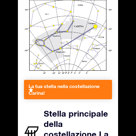
La tua stella nella costellazione
Carina!
Stella principale
della
costellazione La