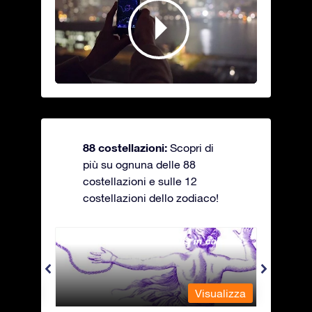
88 costellazioni:
Scopri di
più su ognuna delle 88
costellazioni e sulle 12
costellazioni dello zodiaco!
Andromeda - La fanciulla in catene
Antli
alizza
Visualizza