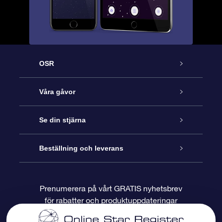
OSR
Kundtjänst
Våra gåvor
Kontakta oss
Online-Stjärngåva
Se din stjärna
Blogg
OSR Gåvopaket
Stjärnregiste
Beställning och leverans
Vanliga frågor
Super Star-gåva
OSR:s App Star Finder
Kundinloggning
Prenumerera på vårt GRATIS nyhetsbrev
för rabatter och produktuppdateringar
Recensioner
OSR Presentkort
Personlig Stjärnsida
Betalningsinformation