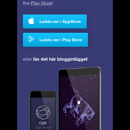
the
Play Store
!
Ladda ner i AppStore
Ladda ner i Play Store
läs det här blogginlägget
eller