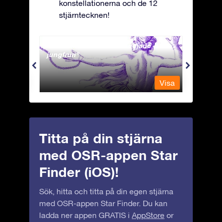
konstellationerna och de 12
stjärntecknen!
Andromeda - Den fastkedjade
Antli
jungfrun
Visa
Visa
Titta på din stjärna
med OSR-appen Star
Finder (iOS)!
Sök, hitta och titta på din egen stjärna
med OSR-appen Star Finder. Du kan
ladda ner appen GRATIS i
AppStore
or