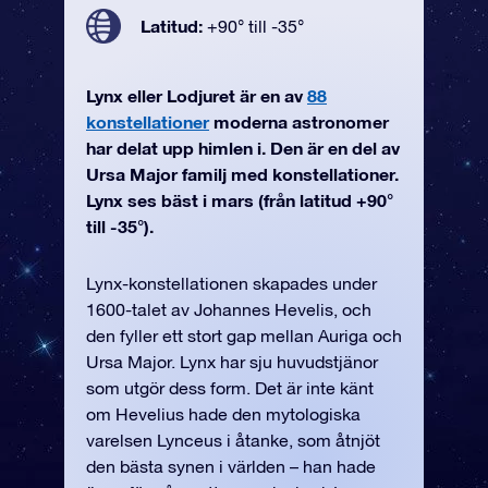
Latitud:
+90° till -35°
Lynx eller Lodjuret är en av
88
konstellationer
moderna astronomer
har delat upp himlen i. Den är en del av
Ursa Major familj med konstellationer.
Lynx ses bäst i mars (från latitud +90°
till -35°).
Lynx-konstellationen skapades under
1600-talet av Johannes Hevelis, och
den fyller ett stort gap mellan Auriga och
Ursa Major. Lynx har sju huvudstjänor
som utgör dess form. Det är inte känt
om Hevelius hade den mytologiska
varelsen Lynceus i åtanke, som åtnjöt
den bästa synen i världen – han hade