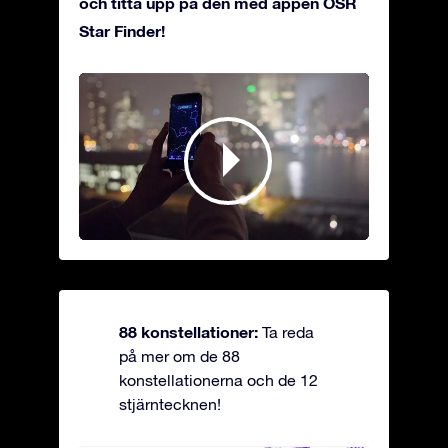
och titta upp på den med appen OSR
Star Finder!
88 konstellationer:
Ta reda
på mer om de 88
konstellationerna och de 12
stjärntecknen!