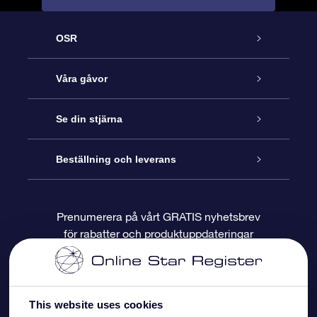
OSR
Kundtjänst
Våra gåvor
Kontakta oss
Online-Stjärngåva
Se din stjärna
Blogg
OSR Gåvopaket
Stjärnregiste
Beställning och leverans
Vanliga frågor
Super Star-gåva
OSR:s App Star Finder
Kundinloggning
Prenumerera på vårt GRATIS nyhetsbrev
för rabatter och produktuppdateringar
Recensioner
OSR Presentkort
Personlig Stjärnsida
Betalningsinformation
Företagspresenter
One Million Stars
Leveransinformation
This website uses cookies