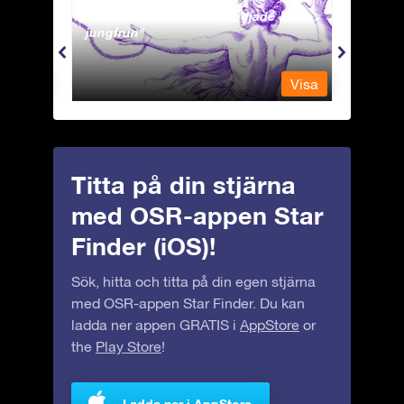
Andromeda - Den fastkedjade
Antli
jungfrun
Visa
Visa
Titta på din stjärna
med OSR-appen Star
Finder (iOS)!
Sök, hitta och titta på din egen stjärna
med OSR-appen Star Finder. Du kan
ladda ner appen GRATIS i
AppStore
or
the
Play Store
!
Ladda ner i AppStore