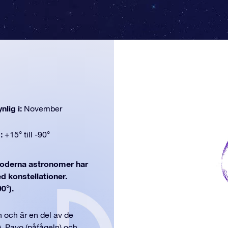
nlig i:
November
d:
+15° till -90°
derna astronomer har
ed konstellationer.
0°).
n och är en del av de
, Pavo (påfågeln) och