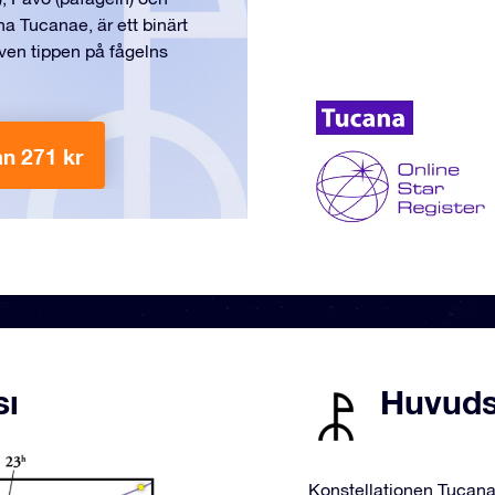
a Tucanae, är ett binärt
även tippen på fågelns
ån 271 kr
sı
Huvuds
Konstellationen Tucana 