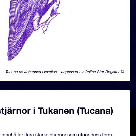
Tucana av Johannes Hevelius – anpassad av Online Star Register ©
tjärnor i Tukanen (Tucana)
innehåller flera starka stjärnor som utgör dess form.