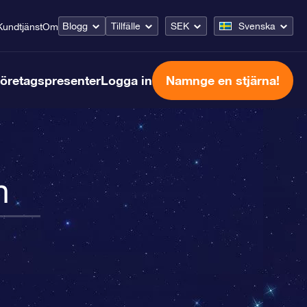
Blogg
Tillfälle
SEK
Svenska
Kundtjänst
Om
öretagspresenter
Logga in
Namnge en stjärna!
n