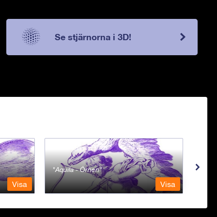
Se stjärnorna i 3D!
Aquila - Örnen
Aqua
Visa
Visa