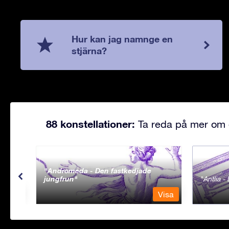
Hur kan jag namnge en
stjärna?
88 konstellationer:
Ta reda på mer om d
Andromeda - Den fastkedjade
jungfrun
Antlia 
Visa
Visa