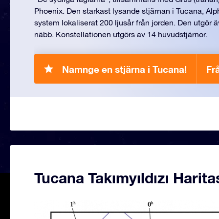
Phoenix. Den starkast lysande stjärnan i Tucana, Alph
system lokaliserat 200 ljusår från jorden. Den utgör 
näbb. Konstellationen utgörs av 14 huvudstjärnor.
Namnge en stjärna i Tucana!
Fr
Tucana Takımyıldızı Harita