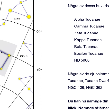
Några av dessa huvudst
Alpha Tucanae
Gamma Tucanae
Zeta Tucanae
Kappa Tucanae
Beta Tucanae
Epsilon Tucanae
HD 5980
Några av de djuphimmel
Tucanae, Tucana Dwarf
NGC 406, NGC 362.
Du kan nu namnge din 
klick. Namnge stjärnan