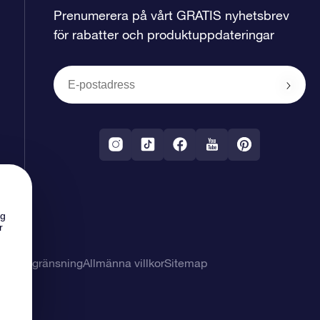
Prenumerera på vårt GRATIS nyhetsbrev
för rabatter och produktuppdateringar
ng
r
svarsbegränsning
Allmänna villkor
Sitemap