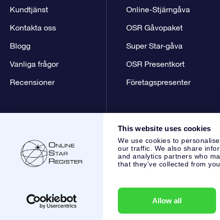
Kundtjänst
Online-Stjärngåva
Kontakta oss
OSR Gåvopaket
Blogg
Super Star-gåva
Vanliga frågor
OSR Presentkort
Recensioner
Företagspresenter
This website uses cookies
We use cookies to personalise
our traffic. We also share info
and analytics partners who may
that they’ve collected from you
Online Star Register BV
- Laan van de Maagd 83, 7324 BT 
,
Kundtjänst:
help@osr.org
KVK: 60333553, VAT: NL 8538.62
Allow all