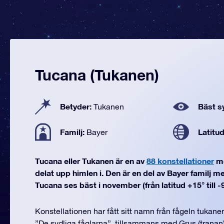
Tucana (Tukanen)
Betyder:
Bäst sy
Tukanen
Familj:
Latitu
Bayer
Tucana eller Tukanen är en av
88 konstellationer
mo
delat upp himlen i. Den är en del av Bayer familj m
Tucana ses bäst i november (från latitud +15° till -9
Konstellationen har fått sitt namn från fågeln tukane
”De sydliga fåglarna”, tillsammans med Grus (tranan)