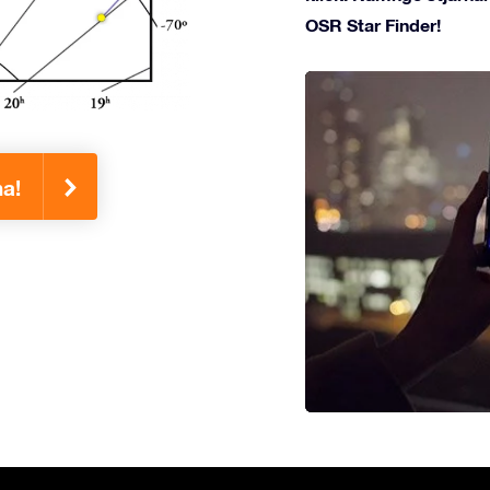
OSR Star Finder!
na!