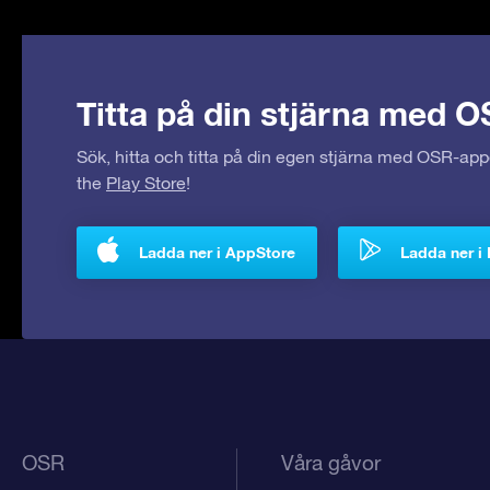
Titta på din stjärna med O
Sök, hitta och titta på din egen stjärna med OSR-ap
the
Play Store
!
Ladda ner i AppStore
Ladda ner i 
OSR
Våra gåvor