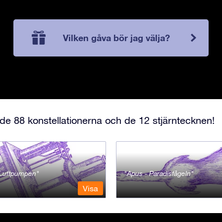
Vilken gåva bör jag välja?
e 88 konstellationerna och de 12 stjärntecknen!
- Luftpumpen
Apus - Paradisfågeln
Visa