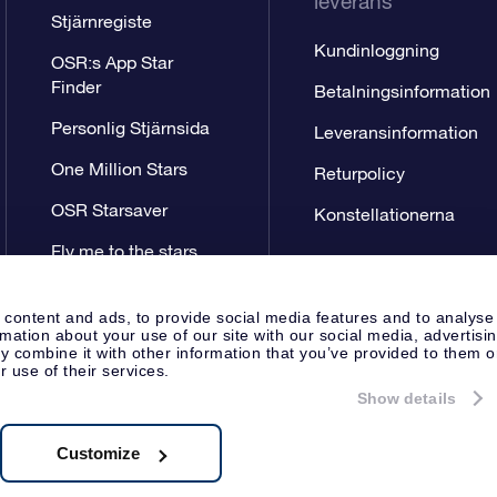
leverans
Stjärnregiste
Kundinloggning
OSR:s App Star
Finder
Betalningsinformation
Personlig Stjärnsida
Leveransinformation
One Million Stars
Returpolicy
OSR Starsaver
Konstellationerna
Fly me to the stars
VR-app
 content and ads, to provide social media features and to analyse
rmation about your use of our site with our social media, advertisi
 combine it with other information that you’ve provided to them o
r use of their services.
Show details
Pressida
Sekretesspolicy & An
Apeldoorn, The Netherlands
.722B01
Customize