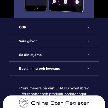
OSR
Kundtjänst
Våra gåvor
Kontakta oss
Online-Stjärngåva
Se din stjärna
Blogg
OSR Gåvopaket
Stjärnregiste
Beställning och leverans
Vanliga frågor
Super Star-gåva
OSR:s App Star Finder
Kundinloggning
Prenumerera på vårt GRATIS nyhetsbrev
för rabatter och produktuppdateringar
Recensioner
OSR Presentkort
Personlig Stjärnsida
Betalningsinformation