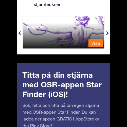
stjärntecknen!
Andromeda - Den fastkedjade
Antli
jungfrun
Visa
Visa
Titta på din stjärna
med OSR-appen Star
Finder (iOS)!
Sök, hitta och titta på din egen stjärna
med OSR-appen Star Finder. Du kan
ladda ner appen GRATIS i
AppStore
or
the
Play Store
!