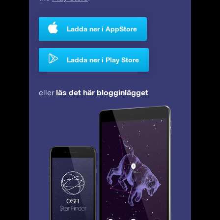
Ladda ner i AppStore
Ladda ner i Play Store
läs det här blogginlägget
eller