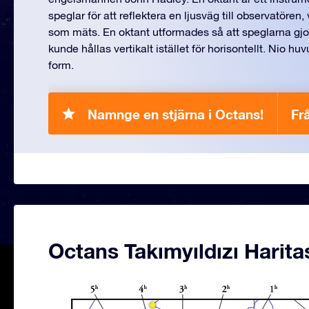
speglar för att reflektera en ljusväg till observatören,
som mäts. En oktant utformades så att speglarna gjo
kunde hållas vertikalt istället för horisontellt. Nio hu
form.
Namnge en stjärna i Octans!
Fr
Octans Takımyıldızı Harita