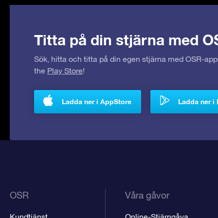
Titta på din stjärna med O
Sök, hitta och titta på din egen stjärna med OSR-ap
the
Play Store
!
Ladda ner i AppStore
Ladda ner i 
OSR
Våra gåvor
Kundtjänst
Online-Stjärngåva