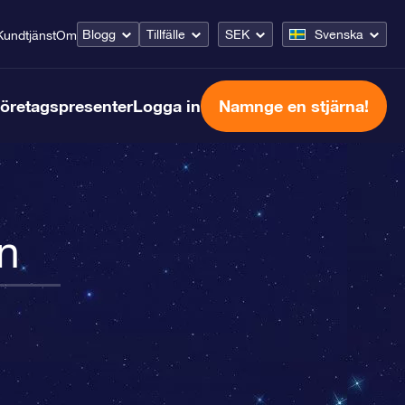
Blogg
Tillfälle
SEK
Svenska
Kundtjänst
Om
öretagspresenter
Logga in
Namnge en stjärna!
n