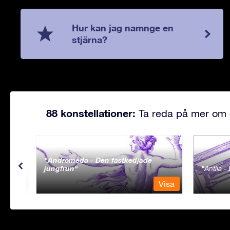
Hur kan jag namnge en
stjärna?
88 konstellationer:
Ta reda på mer om d
Andromeda - Den fastkedjade
jungfrun
Antlia 
Visa
Visa