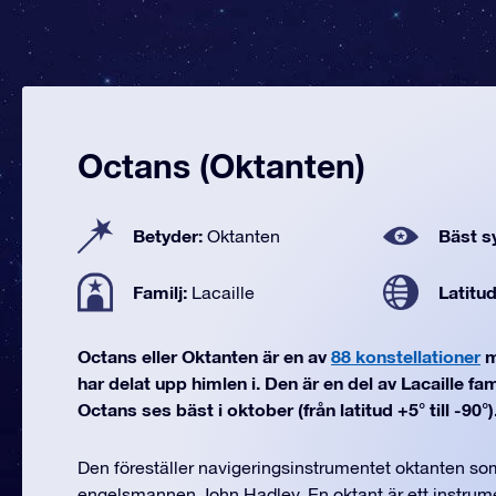
Octans (Oktanten)
Betyder:
Bäst sy
Oktanten
Familj:
Latitu
Lacaille
Octans eller Oktanten är en av
88 konstellationer
m
har delat upp himlen i. Den är en del av Lacaille fa
Octans ses bäst i oktober (från latitud +5° till -90°)
Den föreställer navigeringsinstrumentet oktanten s
engelsmannen John Hadley. En oktant är ett instru