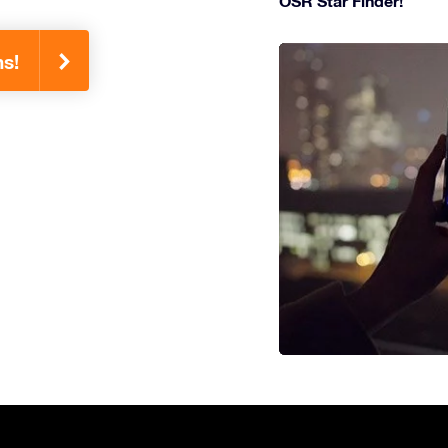
OSR Star Finder!
ns!