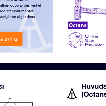
 vilken dubblar den vinkel
rde att instrumentet
vudstjärnor utgör dess
ån 271 kr
sı
Huvuds
(Octan