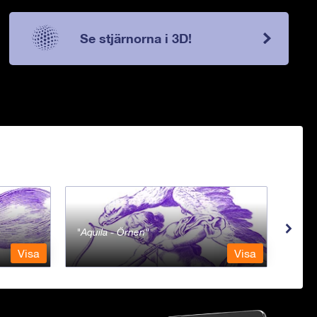
Se stjärnorna i 3D!
Aquila - Örnen
Aqua
Visa
Visa