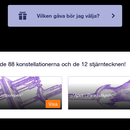
Vilken gåva bör jag välja?
e 88 konstellationerna och de 12 stjärntecknen!
- Luftpumpen
Apus - Paradisfågeln
Visa