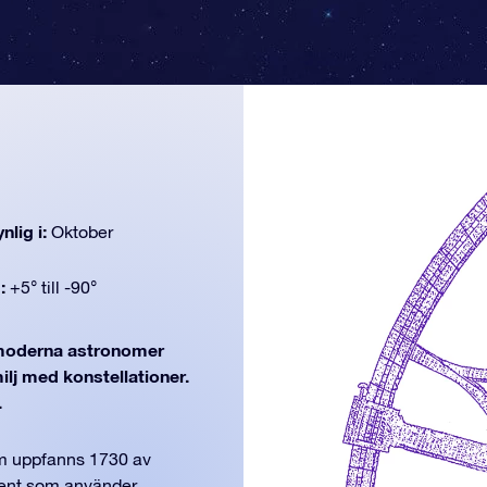
nlig i:
Oktober
d:
+5° till -90°
oderna astronomer
milj med konstellationer.
.
om uppfanns 1730 av
ment som använder