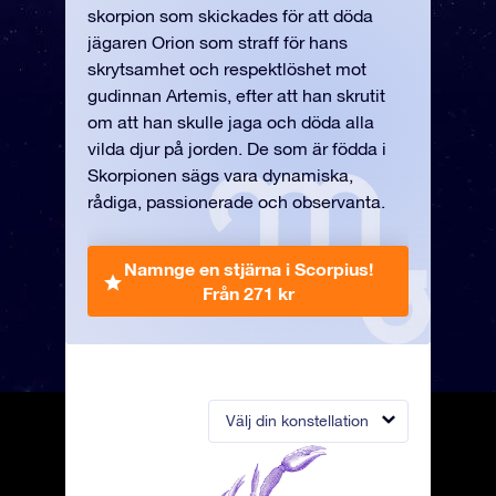
skorpion som skickades för att döda
jägaren Orion som straff för hans
skrytsamhet och respektlöshet mot
gudinnan Artemis, efter att han skrutit
om att han skulle jaga och döda alla
vilda djur på jorden. De som är födda i
Skorpionen sägs vara dynamiska,
rådiga, passionerade och observanta.
Namnge en stjärna i Scorpius!
Från 271 kr
Välj din konstellation