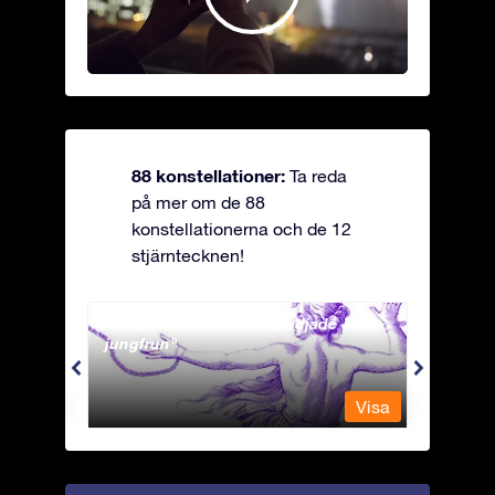
88 konstellationer:
Ta reda
på mer om de 88
konstellationerna och de 12
stjärntecknen!
Andromeda - Den fastkedjade
Antli
jungfrun
Visa
Visa