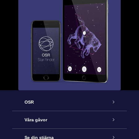
OSR
Kundtjänst
Våra gåvor
Kontakta oss
Online-Stjärngåva
Se din stjärna