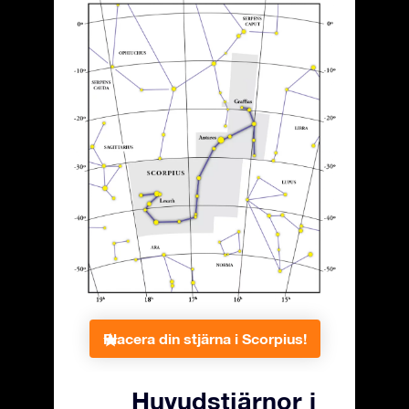
Placera din stjärna i Scorpius!
Huvudstjärnor i