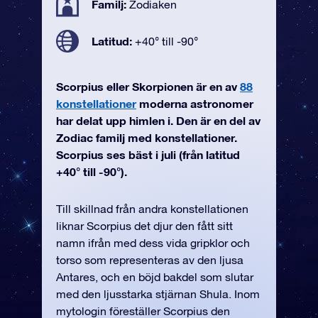
Familj:
Zodiaken
Latitud:
+40° till -90°
Scorpius eller Skorpionen är en av
88
konstellationer
moderna astronomer
har delat upp himlen i. Den är en del av
Zodiac familj med konstellationer.
Scorpius ses bäst i juli (från latitud
+40° till -90°).
Till skillnad från andra konstellationen
liknar Scorpius det djur den fått sitt
namn ifrån med dess vida gripklor och
torso som representeras av den ljusa
Antares, och en böjd bakdel som slutar
med den ljusstarka stjärnan Shula. Inom
mytologin föreställer Scorpius den