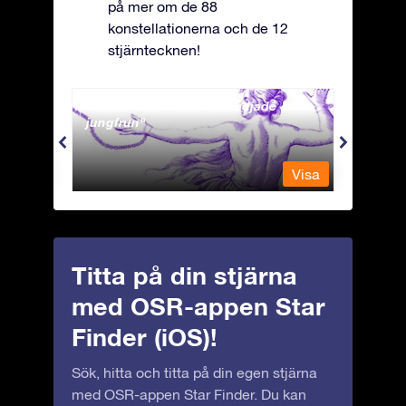
på mer om de 88
konstellationerna och de 12
stjärntecknen!
Andromeda - Den fastkedjade
Antli
jungfrun
Visa
Visa
Titta på din stjärna
med OSR-appen Star
Finder (iOS)!
Sök, hitta och titta på din egen stjärna
med OSR-appen Star Finder. Du kan