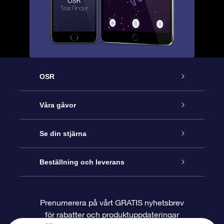
OSR
Kundtjänst
Våra gåvor
Kontakta oss
Online-Stjärngåva
Se din stjärna
Blogg
OSR Gåvopaket
Stjärnregiste
Beställning och leverans
Vanliga frågor
Super Star-gåva
OSR:s App Star Finder
Kundinloggning
Prenumerera på vårt GRATIS nyhetsbrev
för rabatter och produktuppdateringar
Recensioner
OSR Presentkort
Personlig Stjärnsida
Betalningsinformation