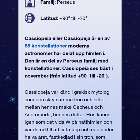
Familj:
Perseus
Latitud:
+90° till -20°
Cassiopeia eller Cassiopeja är en av
88 konstellationer
moderna
astronomer har delat upp himlen i.
Den är en del av Perseus familj med
konstellationer. Cassiopeia ses bäst i
november (från latitud +90° till -20°).
Cassiopeja var känd i grekisk mytologi
som den skrytsamma frun och sitter
mellan hennes make Cepheus och
Andromeda, hennes dotter. Hon känns
igen som det vida W på natthimlen och
var dömd till att sitta upp och ned under
halva året, fastkedjad i sin tron, som