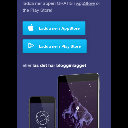
ladda ner appen GRATIS i
AppStore
or
the
Play Store
!
Ladda ner i AppStore
Ladda ner i Play Store
läs det här blogginlägget
eller