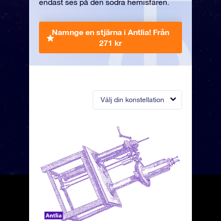
endast ses på den södra hemisfären.
Namnge en stjärna i Antlia!
Från
271 kr
Välj din konstellation