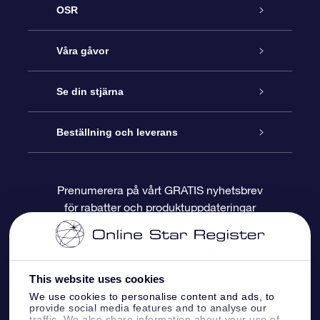
OSR
Kundtjänst
Våra gåvor
Kontakta oss
Online-Stjärngåva
Se din stjärna
Blogg
OSR Gåvopaket
Stjärnregiste
Beställning och leverans
Vanliga frågor
Super Star-gåva
OSR:s App Star Finder
Kundinloggning
Prenumerera på vårt GRATIS nyhetsbrev
för rabatter och produktuppdateringar
Recensioner
OSR Presentkort
Personlig Stjärnsida
Betalningsinformation
Företagspresenter
One Million Stars
Leveransinformation
This website uses cookies
OSR Starsaver
Returpolicy
We use cookies to personalise content and ads, to
provide social media features and to analyse our
traffic. We also share information about your use of