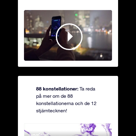
88 konstellationer:
Ta reda
på mer om de 88
konstellationerna och de 12
stjärntecknen!
Andromeda - Den fastkedjade
Apus 
jungfrun