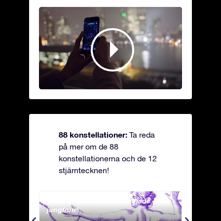
88 konstellationer:
Ta reda
på mer om de 88
konstellationerna och de 12
stjärntecknen!
Andromeda - Den fastkedjade
Antli
jungfrun