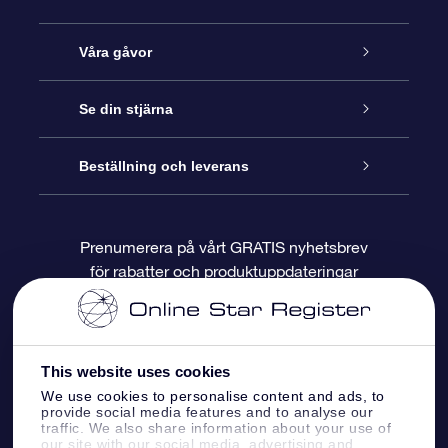
Kundtjänst
Våra gåvor
Kontakta oss
Online-Stjärngåva
Se din stjärna
Blogg
OSR Gåvopaket
Stjärnregiste
Beställning och leverans
Vanliga frågor
Super Star-gåva
OSR:s App Star Finder
Kundinloggning
Prenumerera på vårt GRATIS nyhetsbrev
för rabatter och produktuppdateringar
Recensioner
OSR Presentkort
Personlig Stjärnsida
Betalningsinformation
Företagspresenter
One Million Stars
Leveransinformation
This website uses cookies
OSR Starsaver
Returpolicy
We use cookies to personalise content and ads, to
provide social media features and to analyse our
traffic. We also share information about your use of
our site with our social media, advertising and
Fly me to the stars VR-app
Konstellationerna