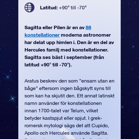
Latitud:
+90° till -70°
Sagitta eller Pilen är en av
88
konstellationer
moderna astronomer
har delat upp himlen i. Den är en del av
Hercules familj med konstellationer.
Sagitta ses bäst i september (från
latitud +90° till -70°).
Aratus beskrev den som ”ensam utan en
båge” eftersom ingen bågskytt syns till
som kan ha skjutit den. Ett annat latinskt
namn använder för konstellationen
innan 1700-talet var Telum, vilket
betyder kastspjut eller spjut. I grek-
romersk mytologi sägs det att Cupido,
Apollo och Hercules använde Sagitta.