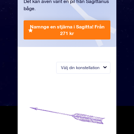
Det kan även varit en pil från Sagittarius
båge.
Namnge en stjärna i Sagitta!
Från
271 kr
Välj din konstellation