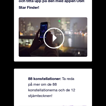
och titta upp på den med appen OSR
Star Finder!
88 konstellationer:
Ta reda
på mer om de 88
konstellationerna och de 12
stjärntecknen!