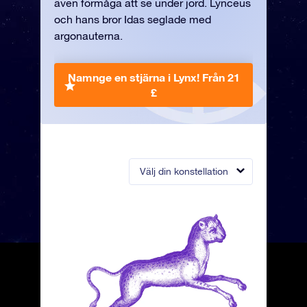
även förmåga att se under jord. Lynceus
och hans bror Idas seglade med
argonauterna.
Namnge en stjärna i Lynx!
Från 21
£
Välj din konstellation