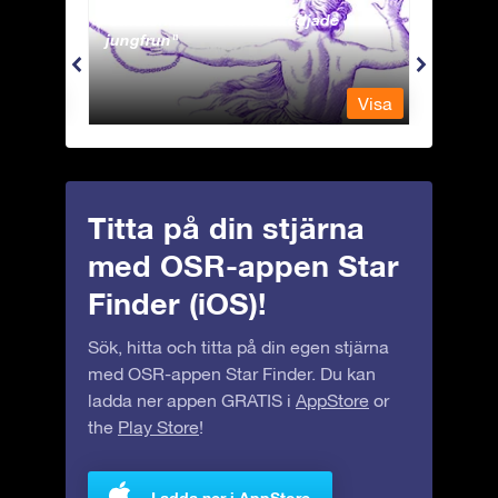
Andromeda - Den fastkedjade
Antli
jungfrun
Visa
Visa
Titta på din stjärna
med OSR-appen Star
Finder (iOS)!
Sök, hitta och titta på din egen stjärna
med OSR-appen Star Finder. Du kan
ladda ner appen GRATIS i
AppStore
or
the
Play Store
!
Ladda ner i AppStore