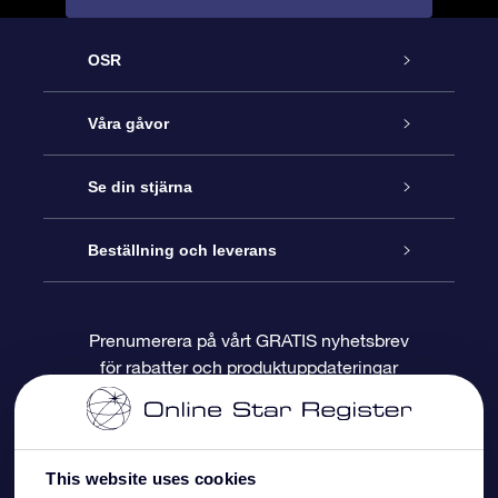
OSR
Kundtjänst
Våra gåvor
Kontakta oss
Online-Stjärngåva
Se din stjärna
Blogg
OSR Gåvopaket
Stjärnregiste
Beställning och leverans
Vanliga frågor
Super Star-gåva
OSR:s App Star Finder
Kundinloggning
Prenumerera på vårt GRATIS nyhetsbrev
för rabatter och produktuppdateringar
Recensioner
OSR Presentkort
Personlig Stjärnsida
Betalningsinformation
Företagspresenter
One Million Stars
Leveransinformation
This website uses cookies