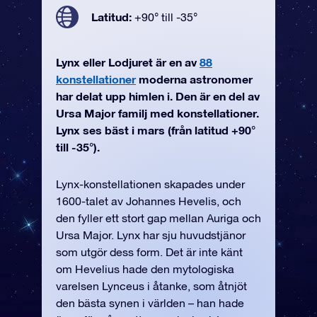
Latitud:
+90° till -35°
Lynx eller Lodjuret är en av
88
konstellationer
moderna astronomer
har delat upp himlen i. Den är en del av
Ursa Major familj med konstellationer.
Lynx ses bäst i mars (från latitud +90°
till -35°).
Lynx-konstellationen skapades under
1600-talet av Johannes Hevelis, och
den fyller ett stort gap mellan Auriga och
Ursa Major. Lynx har sju huvudstjänor
som utgör dess form. Det är inte känt
om Hevelius hade den mytologiska
varelsen Lynceus i åtanke, som åtnjöt
den bästa synen i världen – han hade