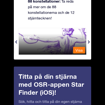
88 konstellationer:
Ta reda
på mer om de 88
konstellationerna och de 12
stjärntecknen!
Andromeda - Den fastkedjade
Antli
jungfrun
Visa
Visa
Titta på din stjärna
med OSR-appen Star
Finder (iOS)!
Sök, hitta och titta på din egen stjärna