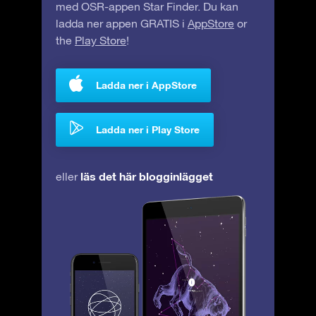
med OSR-appen Star Finder. Du kan
ladda ner appen GRATIS i
AppStore
or
the
Play Store
!
Ladda ner i AppStore
Ladda ner i Play Store
läs det här blogginlägget
eller