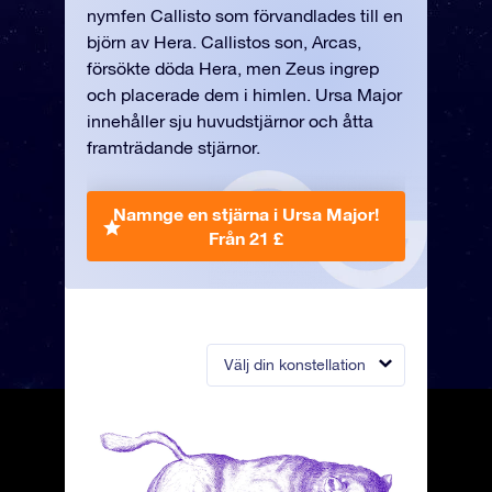
nymfen Callisto som förvandlades till en
björn av Hera. Callistos son, Arcas,
försökte döda Hera, men Zeus ingrep
och placerade dem i himlen. Ursa Major
innehåller sju huvudstjärnor och åtta
framträdande stjärnor.
Namnge en stjärna i Ursa Major!
Från 21 £
Välj din konstellation