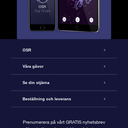
OSR
Kundtjänst
Våra gåvor
Kontakta oss
Online-Stjärngåva
Se din stjärna
Blogg
OSR Gåvopaket
Stjärnregiste
Beställning och leverans
Vanliga frågor
Super Star-gåva
OSR:s App Star Finder
Kundinloggning
Prenumerera på vårt GRATIS nyhetsbrev