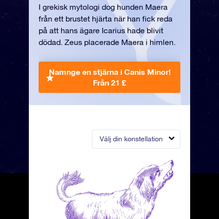
I grekisk mytologi dog hunden Maera
från ett brustet hjärta när han fick reda
på att hans ägare Icarius hade blivit
dödad. Zeus placerade Maera i himlen.
Namnge en stjärna i Canis Minor!
Från 21 £
Välj din konstellation