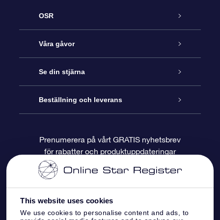
OSR
Kundtjänst
Våra gåvor
Kontakta oss
Online-Stjärngåva
Se din stjärna
Blogg
OSR Gåvopaket
Stjärnregiste
Beställning och leverans
Vanliga frågor
Super Star-gåva
OSR:s App Star Finder
Kundinloggning
Prenumerera på vårt GRATIS nyhetsbrev
för rabatter och produktuppdateringar
Recensioner
OSR Presentkort
Personlig Stjärnsida
Betalningsinformation
Företagspresenter
One Million Stars
Leveransinformation
This website uses cookies
OSR Starsaver
Returpolicy
We use cookies to personalise content and ads, to