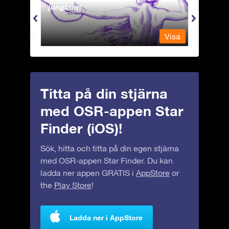
jungfrun
Visa
Visa
Titta på din stjärna
med OSR-appen Star
Finder (iOS)!
Sök, hitta och titta på din egen stjärna
med OSR-appen Star Finder. Du kan
ladda ner appen GRATIS i
AppStore
or
the
Play Store
!
Ladda ner i AppStore