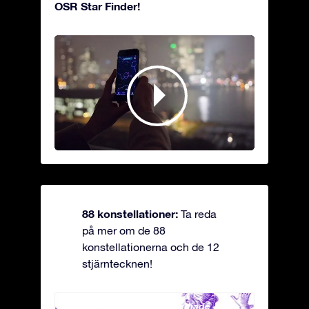
OSR Star Finder!
88 konstellationer:
Ta reda
på mer om de 88
konstellationerna och de 12
stjärntecknen!
Andromeda - Den fastkedjade
Antli