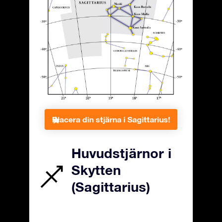
Placera din stjärna i Sagittarius!
Huvudstjärnor i
Skytten
(Sagittarius)