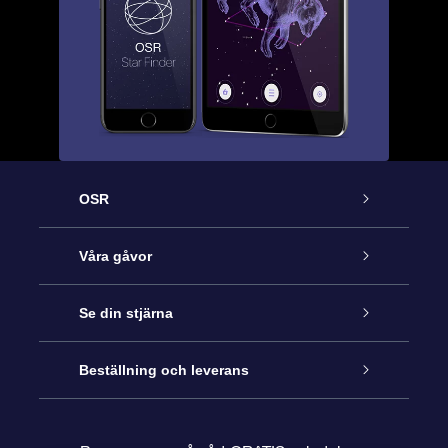
OSR
Kundtjänst
Våra gåvor
Kontakta oss
Online-Stjärngåva
Se din stjärna
Blogg
OSR Gåvopaket
Stjärnregiste
Beställning och leverans
Vanliga frågor
Super Star-gåva
OSR:s App Star Finder
Kundinloggning