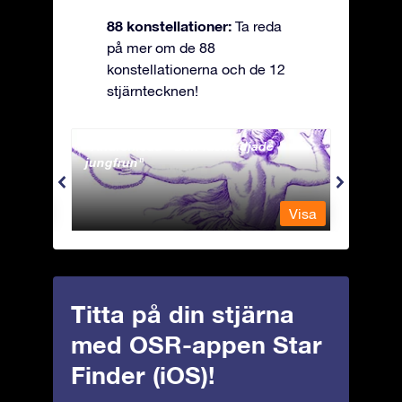
88 konstellationer:
Ta reda
på mer om de 88
konstellationerna och de 12
stjärntecknen!
Andromeda - Den fastkedjade
Antli
jungfrun
Visa
Visa
Titta på din stjärna
med OSR-appen Star
Finder (iOS)!