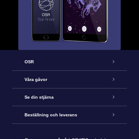
OSR
Kundtjänst
Våra gåvor
Kontakta oss
Online-Stjärngåva
Se din stjärna
Blogg
OSR Gåvopaket
Stjärnregiste
Beställning och leverans
Vanliga frågor
Super Star-gåva
OSR:s App Star Finder
Kundinloggning