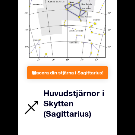
Placera din stjärna i Sagittarius!
Huvudstjärnor i
Skytten
(Sagittarius)