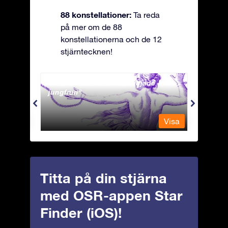
88 konstellationer:
Ta reda
på mer om de 88
konstellationerna och de 12
stjärntecknen!
Andromeda - Den fastkedjade
Antli
jungfrun
Visa
Visa
Titta på din stjärna
med OSR-appen Star
Finder (iOS)!