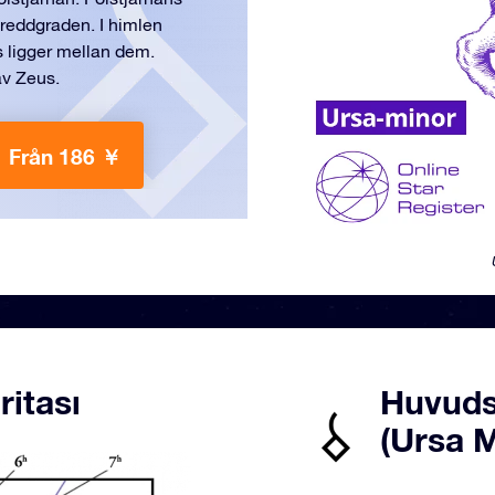
reddgraden. I himlen
s ligger mellan dem.
av Zeus.
Från 186 ￥
ritası
Huvudst
(Ursa M