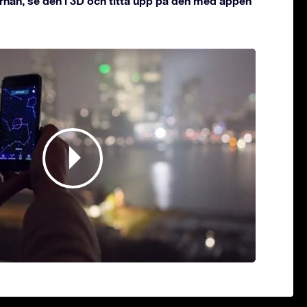
rnan, se den i 3D och titta upp på den med appen