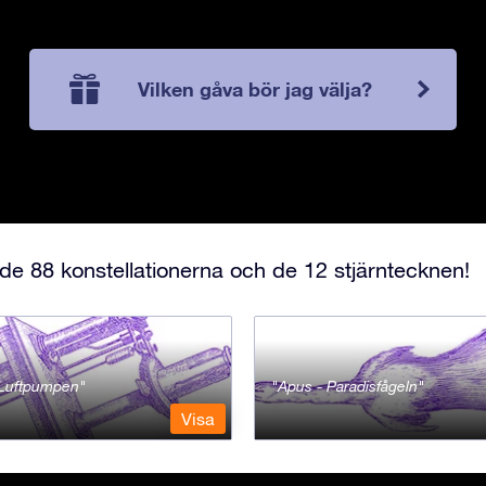
Vilken gåva bör jag välja?
e 88 konstellationerna och de 12 stjärntecknen!
- Luftpumpen
Apus - Paradisfågeln
Visa