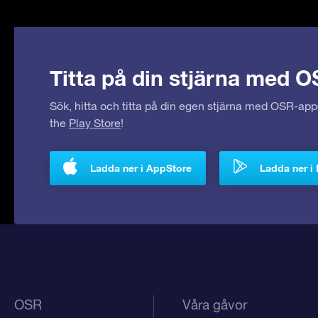
Titta på din stjärna med O
Sök, hitta och titta på din egen stjärna med OSR-ap
the
Play Store
!
Ladda ner i AppStore
Ladda ner i 
OSR
Våra gåvor