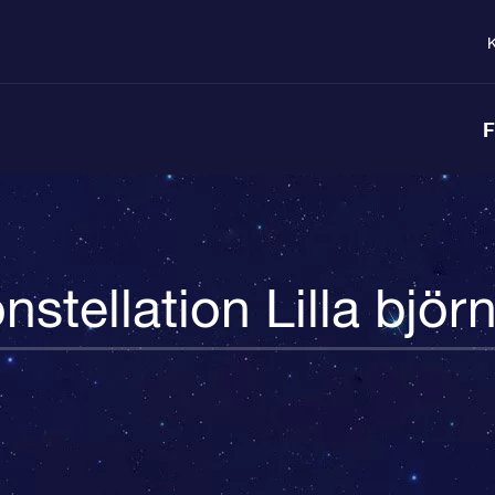
K
F
nstellation Lilla björ