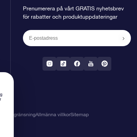
Prenumerera på vårt GRATIS nyhetsbrev
för rabatter och produktuppdateringar
ng
r
svarsbegränsning
Allmänna villkor
Sitemap