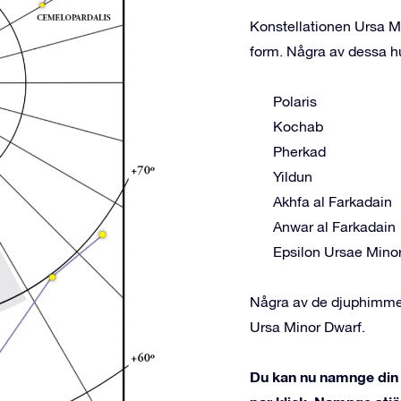
Konstellationen Ursa Mi
form. Några av dessa hu
Polaris
Kochab
Pherkad
Yildun
Akhfa al Farkadain
Anwar al Farkadain
Epsilon Ursae Minor
Några av de djuphimmel
Ursa Minor Dwarf.
Du kan nu namnge din 