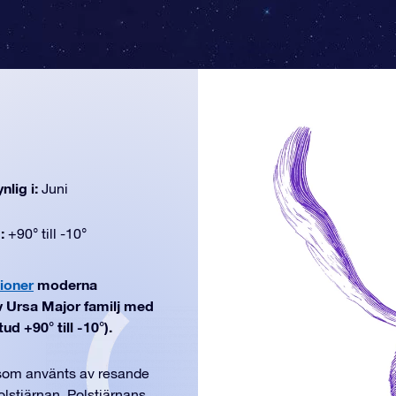
nlig i:
Juni
d:
+90° till -10°
tioner
moderna
av Ursa Major familj med
ud +90° till -10°).
 som använts av resande
olstjärnan. Polstjärnans