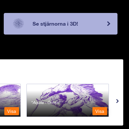
Se stjärnorna i 3D!
Aquila - Örnen
Aqua
Visa
Visa