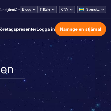
Blogg
Tillfälle
CNY
Svenska
undtjänst
Om
öretagspresenter
Logga in
Namnge en stjärna!
nen