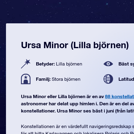
Ursa Minor (Lilla björnen)
Betyder:
Bäst sy
Lilla björnen
Familj:
Latitu
Stora björnen
Ursa Minor eller Lilla björnen är en av
88 konstella
astronomer har delat upp himlen i. Den är en del 
konstellationer. Ursa Minor ses bäst i juni (från latit
Konstellationen är en värdefullt navigeringsredskap
för att hitta Karlavagnen och lokalisera Polaris och P