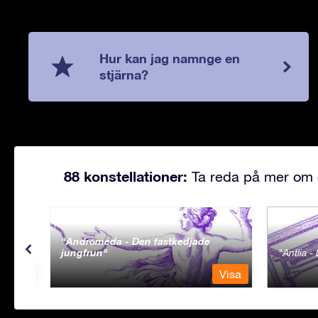
Hur kan jag namnge en
stjärna?
88 konstellationer:
Ta reda på mer om d
Andromeda - Den fastkedjade
jungfrun
Antlia 
Visa
Visa