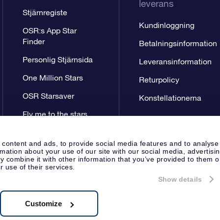
leverans
Stjärnregiste
Kundinloggning
OSR:s App Star
Finder
Betalningsinformation
Personlig Stjärnsida
Leveransinformation
One Million Stars
Returpolicy
OSR Starsaver
Konstellationerna
Fly me to the stars
VR-app
 content and ads, to provide social media features and to analyse
rmation about your use of our site with our social media, advertisi
 combine it with other information that you’ve provided to them o
r use of their services.
Show details
Pressida
Sekretesspolicy & An
Apeldoorn, The Netherlands
.722B01
Customize