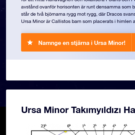
avstånd ovanför horisonten är runt densamma som b
står de två björnarna rygg mot rygg, där Dracos svan
Ursa Minor är Callistos barn som placerats i himlen 
Namnge en stjärna i Ursa Minor!
Ursa Minor Takımyıldızı Ha