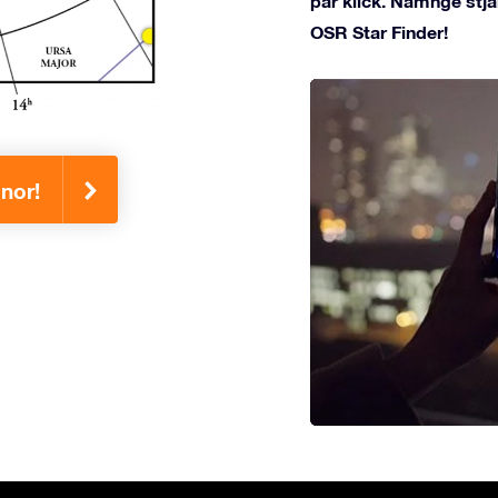
par klick. Namnge stjä
OSR Star Finder!
inor!