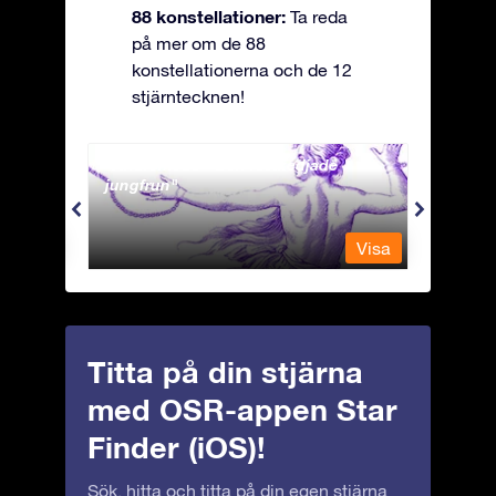
88 konstellationer:
Ta reda
på mer om de 88
konstellationerna och de 12
stjärntecknen!
Andromeda - Den fastkedjade
Antli
jungfrun
Visa
Visa
Titta på din stjärna
med OSR-appen Star
Finder (iOS)!
Sök, hitta och titta på din egen stjärna