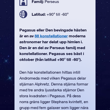
Familj:
Perseus
Latitud:
+90° till -60°
Pegasus eller Den bevingade hästen
är en av
88 konstellationer
moderna
astronomer har delat upp himlen i.
Den är en del av Perseus familj med
konstellationer. Pegasus ses bäst i
oktober (från latitud +90° till -60°).
Den här konstellationen hittas intill
Andromeda med vilken Pegasus delar
stjärnan Alphretz. Denna stjärna formar
med tre andra ljusstarka stjärnor Den
stora kvadraten i Pegasus. På dess
norra gräns ligger Stephans kvintett, en
grupp med fem galaxer som ligger nära