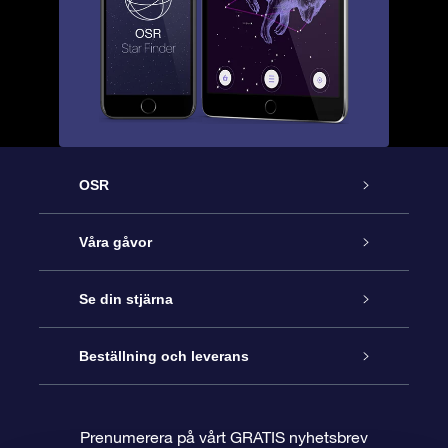
OSR
Kundtjänst
Våra gåvor
Kontakta oss
Online-Stjärngåva
Se din stjärna
Blogg
OSR Gåvopaket
Stjärnregiste
Beställning och leverans
Vanliga frågor
Super Star-gåva
OSR:s App Star Finder
Kundinloggning
Prenumerera på vårt GRATIS nyhetsbrev