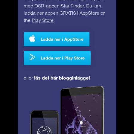
med OSR-appen Star Finder. Du kan
ladda ner appen GRATIS i
AppStore
or
the
Play Store
!
Ladda ner i AppStore
Ladda ner i Play Store
läs det här blogginlägget
eller