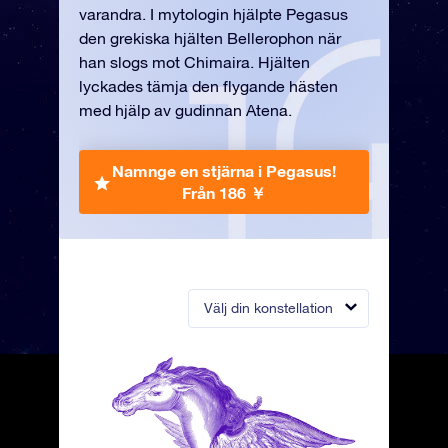
varandra. I mytologin hjälpte Pegasus
den grekiska hjälten Bellerophon när
han slogs mot Chimaira. Hjälten
lyckades tämja den flygande hästen
med hjälp av gudinnan Atena.
Namnge en stjärna i Pegasus!
Från 186 ￥
Välj din konstellation