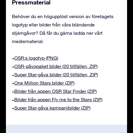
Pressmaterial
Behöver du en högupplöst version av företagets
logotyp eller bilder från våra bländande
stjärngåvor? Då får du gärna ladda ner vårt
mediematerial.
OSR:s logotyp (PNG)
OSR-gåvopaket bilder (20 tillfällen, ZIP)
Super Star-gåva bilder (20 tillfällen, ZIP)
One Million Stars bilder (ZIP)
Bilder från appen OSR Star Finder (ZIP)
Bilder från appen Fly me to the Stars (ZIP)
Super Star-gåva kampanjbilder (ZIP)