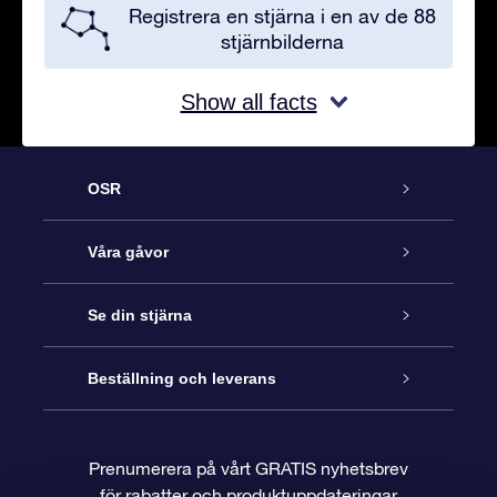
Registrera en stjärna i en av de 88
stjärnbilderna
Show all facts
OSR
Kundtjänst
Våra gåvor
Kontakta oss
Online-Stjärngåva
Se din stjärna
Blogg
OSR Gåvopaket
Stjärnregiste
Beställning och leverans
Vanliga frågor
Super Star-gåva
OSR:s App Star Finder
Kundinloggning
Prenumerera på vårt GRATIS nyhetsbrev
för rabatter och produktuppdateringar