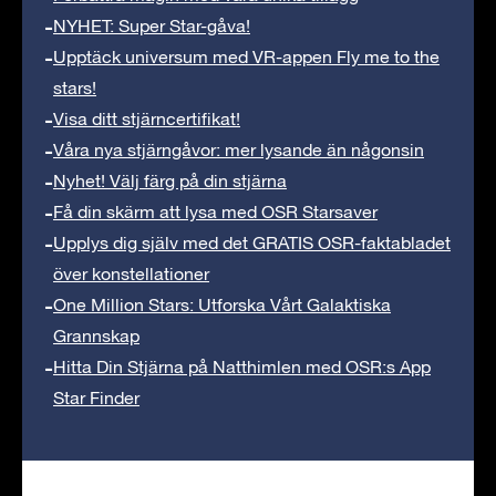
NYHET: Super Star-gåva!
Upptäck universum med VR-appen Fly me to the
stars!
Visa ditt stjärncertifikat!
Våra nya stjärngåvor: mer lysande än någonsin
Nyhet! Välj färg på din stjärna
Få din skärm att lysa med OSR Starsaver
Upplys dig själv med det GRATIS OSR-faktabladet
över konstellationer
One Million Stars: Utforska Vårt Galaktiska
Grannskap
Hitta Din Stjärna på Natthimlen med OSR:s App
Star Finder