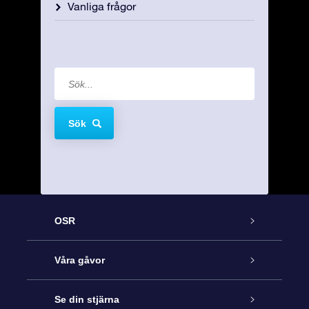
Vanliga frågor
Sök
OSR
Kundtjänst
Våra gåvor
Kontakta oss
Online-Stjärngåva
Se din stjärna