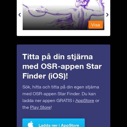
Andromeda - Den fastkedjade
Antli
jungfrun
Visa
Visa
Titta på din stjärna
med OSR-appen Star
Finder (iOS)!
Sök, hitta och titta på din egen stjärna
med OSR-appen Star Finder. Du kan
ladda ner appen GRATIS i
AppStore
or
the
Play Store
!
Ladda ner i AppStore