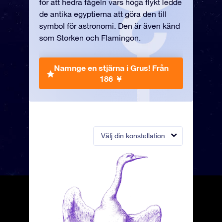
för att hedra fågeln vars höga flykt ledde
de antika egyptierna att göra den till
symbol för astronomi. Den är även känd
som Storken och Flamingon.
Namnge en stjärna i Grus!
Från
186 ￥
Välj din konstellation