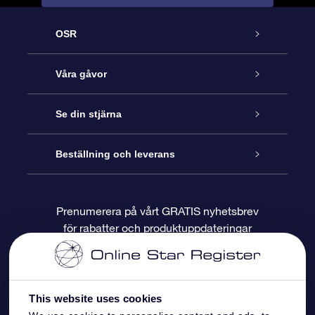
OSR
Kundtjänst
Våra gåvor
Kontakta oss
Online-Stjärngåva
Se din stjärna
Blogg
OSR Gåvopaket
Stjärnregiste
Beställning och leverans
Vanliga frågor
Super Star-gåva
OSR:s App Star Finder
Kundinloggning
Prenumerera på vårt GRATIS nyhetsbrev
för rabatter och produktuppdateringar
Recensioner
OSR Presentkort
Personlig Stjärnsida
Betalningsinformation
Företagspresenter
One Million Stars
Leveransinformation
This website uses cookies
OSR Starsaver
Returpolicy