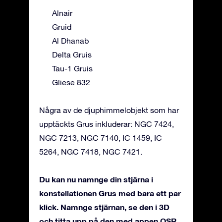
Alnair
Gruid
Al Dhanab
Delta Gruis
Tau-1 Gruis
Gliese 832
Några av de djuphimmelobjekt som har
upptäckts Grus inkluderar: NGC 7424,
NGC 7213, NGC 7140, IC 1459, IC
5264, NGC 7418, NGC 7421.
Du kan nu namnge din stjärna i
konstellationen Grus med bara ett par
klick. Namnge stjärnan, se den i 3D
och titta upp på den med appen OSR