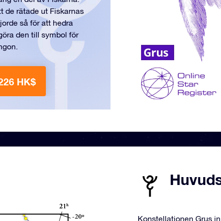
t de rätade ut Fiskarnas
orde så för att hedra
göra den till symbol för
ngon.
 226 HK$
Huvudst
Konstellationen Grus in