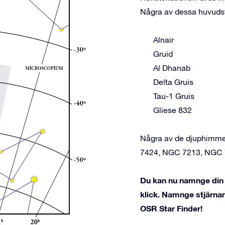
Några av dessa huvudst
Alnair
Gruid
Al Dhanab
Delta Gruis
Tau-1 Gruis
Gliese 832
Några av de djuphimmel
7424, NGC 7213, NGC 7
Du kan nu namnge din s
klick. Namnge stjärnan
OSR Star Finder!