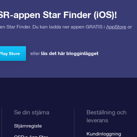
SR-appen Star Finder (iOS)!
pen Star Finder. Du kan ladda ner appen GRATIS i
AppStore
or
läs det här blogginlägget
eller
Play Store
Se din stjärna
Beställning och
leverans
Stjärnregiste
Kundinloggning
OSR:s App Star