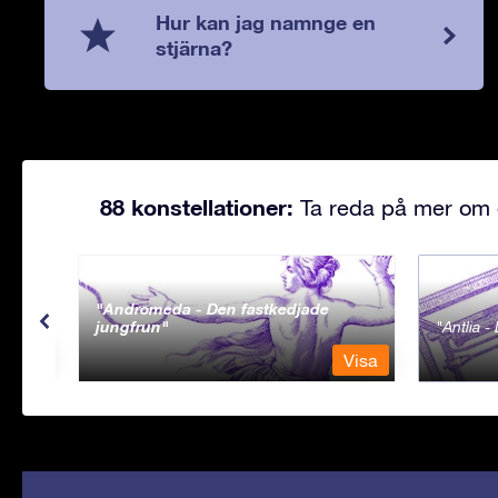
Hur kan jag namnge en
stjärna?
88 konstellationer:
Ta reda på mer om d
Andromeda - Den fastkedjade
jungfrun
Antlia 
Visa
Visa