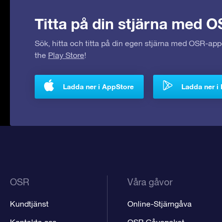
Titta på din stjärna med O
Sök, hitta och titta på din egen stjärna med OSR-ap
the
Play Store
!
Ladda ner i AppStore
Ladda ner i 
OSR
Våra gåvor
Kundtjänst
Online-Stjärngåva
Kontakta oss
OSR Gåvopaket