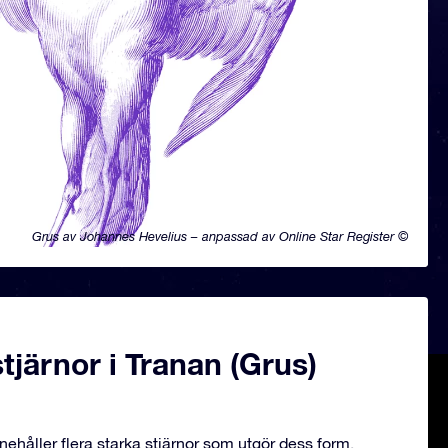
Grus av Johannes Hevelius – anpassad av Online Star Register ©
järnor i Tranan (Grus)
nehåller flera starka stjärnor som utgör dess form.