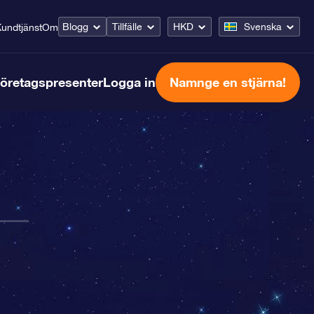
Blogg
Tillfälle
HKD
Svenska
undtjänst
Om
öretagspresenter
Logga in
Namnge en stjärna!