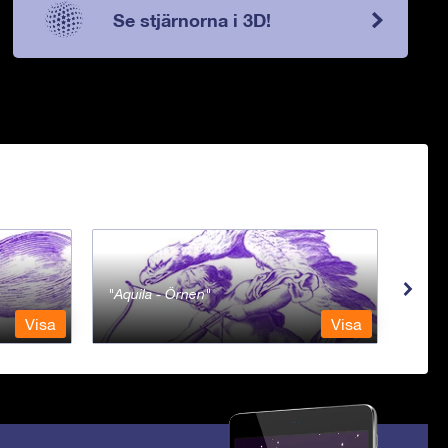
Se stjärnorna i 3D!
Aquila - Örnen
Aqua
Visa
Visa