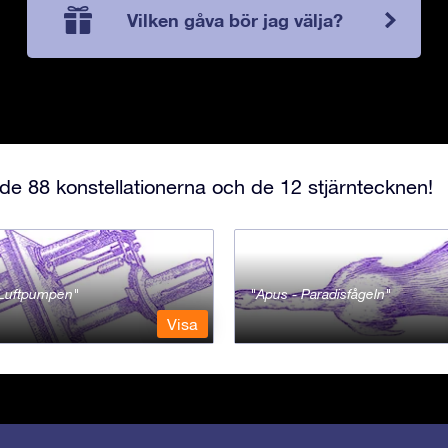
Vilken gåva bör jag välja?
e 88 konstellationerna och de 12 stjärntecknen!
- Luftpumpen
Apus - Paradisfågeln
Visa