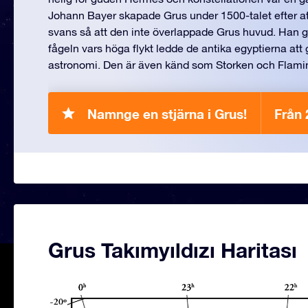
Johann Bayer skapade Grus under 1500-talet efter at
svans så att den inte överlappade Grus huvud. Han gj
fågeln vars höga flykt ledde de antika egyptierna att 
astronomi. Den är även känd som Storken och Flami
Namnge en stjärna i Grus!
Från
Grus Takımyıldızı Haritası