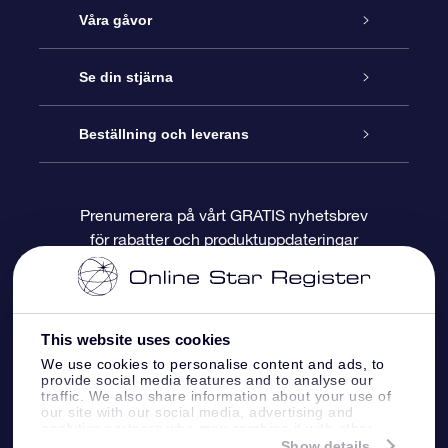
Kundtjänst
Våra gåvor
Kontakta oss
Online-Stjärngåva
Se din stjärna
Blogg
OSR Gåvopaket
Stjärnregiste
Beställning och leverans
Vanliga frågor
Super Star-gåva
OSR:s App Star Finder
Kundinloggning
Prenumerera på vårt GRATIS nyhetsbrev
för rabatter och produktuppdateringar
Recensioner
OSR Presentkort
Personlig Stjärnsida
Betalningsinformation
Företagspresenter
One Million Stars
Leveransinformation
This website uses cookies
OSR Starsaver
Returpolicy
We use cookies to personalise content and ads, to
provide social media features and to analyse our
traffic. We also share information about your use of
our site with our social media, advertising and
Fly me to the stars VR-app
Konstellationerna
analytics partners who may combine it with other
information that you’ve provided to them or that
Show details