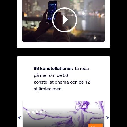
88 konstellationer:
Ta reda
på mer om de 88
konstellationerna och de 12
stjärntecknen!
Andromeda - Den fastkedjade
Antli
jungfrun