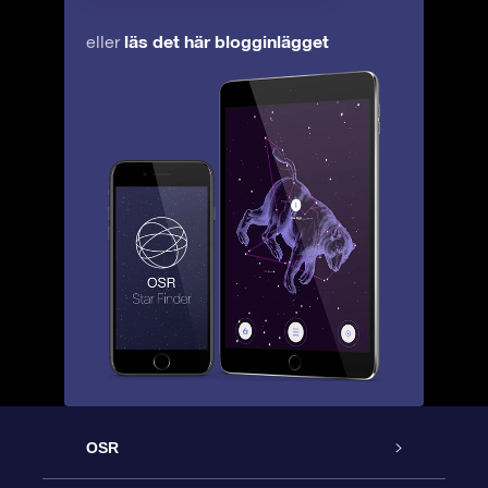
läs det här blogginlägget
eller
OSR