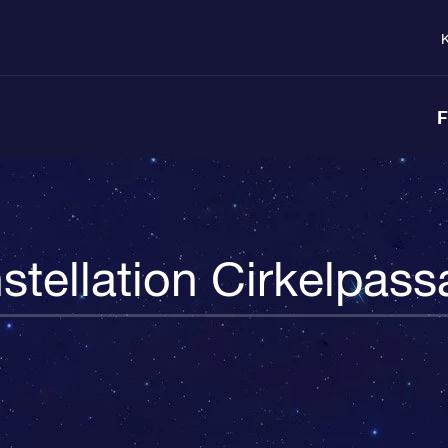
K
F
stellation Cirkelpass