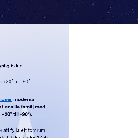
nlig i:
Juni
d:
+20° till -90°
tioner
moderna
 Lacaille familj med
+20° till -90°).
 att fylla ett tomrum.
de till den under 1750-