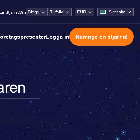
Blogg
Tillfälle
EUR
Svenska
undtjänst
Om
öretagspresenter
Logga in
Namnge en stjärna!
aren