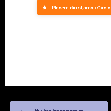
Placera din stjärna i Circin
Hur kan jag namnge en