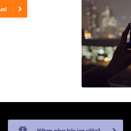
us!
Vilken gåva bör jag välja?