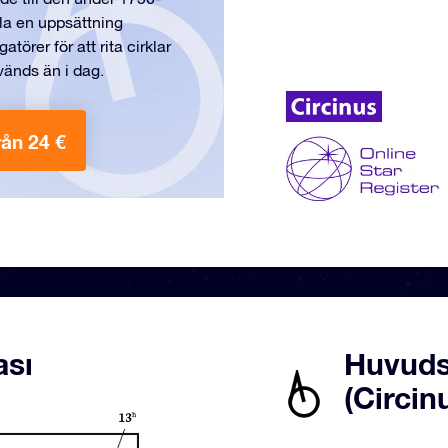
älla en uppsättning
örer för att rita cirklar
vänds än i dag.
rån 24 €
ası
Huvudst
(Circin