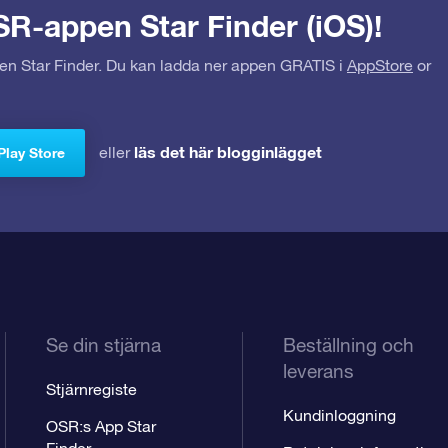
SR-appen Star Finder (iOS)!
pen Star Finder. Du kan ladda ner appen GRATIS i
AppStore
or
läs det här blogginlägget
eller
Play Store
Se din stjärna
Beställning och
leverans
Stjärnregiste
Kundinloggning
OSR:s App Star
Finder