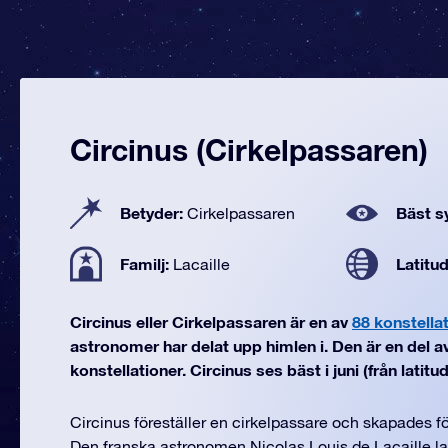
Circinus (Cirkelpassaren)
Betyder:
Bäst sy
Cirkelpassaren
Familj:
Latitu
Lacaille
Circinus eller Cirkelpassaren är en av
88 konstella
astronomer har delat upp himlen i. Den är en del av
konstellationer. Circinus ses bäst i juni (från latitud 
Circinus föreställer en cirkelpassare och skapades för
Den franska astronomen Nicolas Louis de Lacaille la