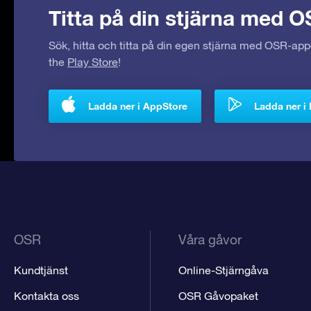
Titta på din stjärna med O
Sök, hitta och titta på din egen stjärna med OSR-ap
the
Play Store
!
Ladda ner i AppStore
Ladda ner i 
OSR
Våra gåvor
Kundtjänst
Online-Stjärngåva
Kontakta oss
OSR Gåvopaket