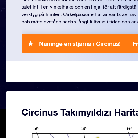
talet intill en vinkelhake och en linjal för att färdigst
verktyg på himlen. Cirkelpassare har använts av navigat
och mäta avstånd sedan långt tillbaka i tiden och an
Namnge en stjärna i Circinus!
F
Circinus Takımyıldızı Harit