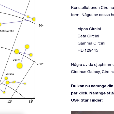
Konstellationen Circinu
form. Några av dessa hu
Alpha Circini
Beta Circini
Gamma Circini
HD 129445
Några av de djuphimmel
Circinus Galaxy, Circi
Du kan nu namnge din s
par klick. Namnge stjä
OSR Star Finder!