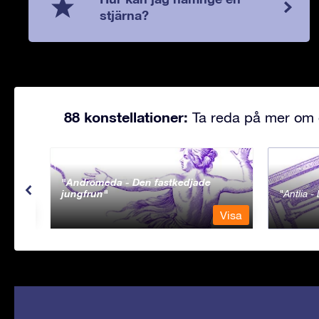
stjärna?
88 konstellationer:
Ta reda på mer om d
Andromeda - Den fastkedjade
jungfrun
Antlia 
Visa
Visa