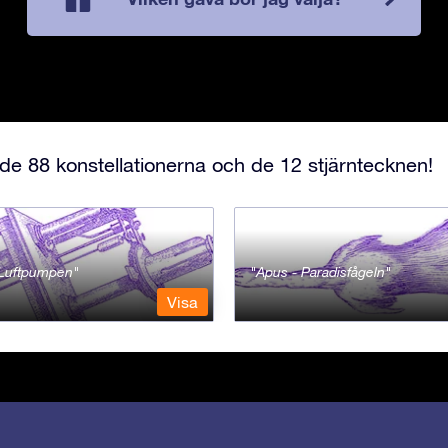
e 88 konstellationerna och de 12 stjärntecknen!
- Luftpumpen
Apus - Paradisfågeln
Visa