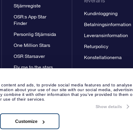
leverans
Stjärnregiste
Kundinloggning
OSR:s App Star
Finder
Betalningsinformation
Personlig Stjärnsida
Leveransinformation
One Million Stars
Returpolicy
OSR Starsaver
Konstellationerna
Fly me to the stars
VR-app
 content and ads, to provide social media features and to analyse
rmation about your use of our site with our social media, advertisi
 combine it with other information that you’ve provided to them o
r use of their services.
Show details
Pressida
Sekretesspolicy & An
Apeldoorn, The Netherlands
.722B01
Customize