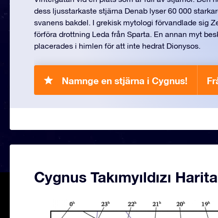
dess ljusstarkaste stjärna Denab lyser 60 000 starka
svanens bakdel. I grekisk mytologi förvandlade sig Zeu
förföra drottning Leda från Sparta. En annan myt bes
placerades i himlen för att inte hedrat Dionysos.
Namnge en stjärna i Cygnus!
Fr
Cygnus Takımyıldızı Harita