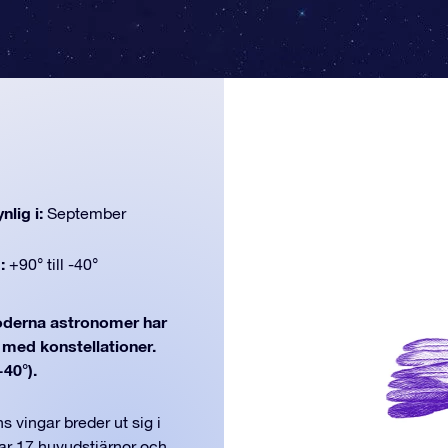
nlig i:
September
d:
+90° till -40°
derna astronomer har
j med konstellationer.
-40°).
 vingar breder ut sig i
har 17 huvudstjärnor och