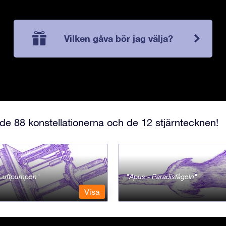
Vilken gåva bör jag välja?
e 88 konstellationerna och de 12 stjärntecknen!
- Luftpumpen
Apus - Paradisfågeln
Visa