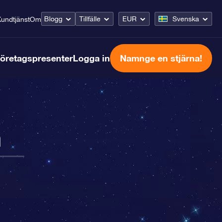
Blogg
Tillfälle
EUR
Svenska
undtjänst
Om
öretagspresenter
Logga in
Namnge en stjärna!
n