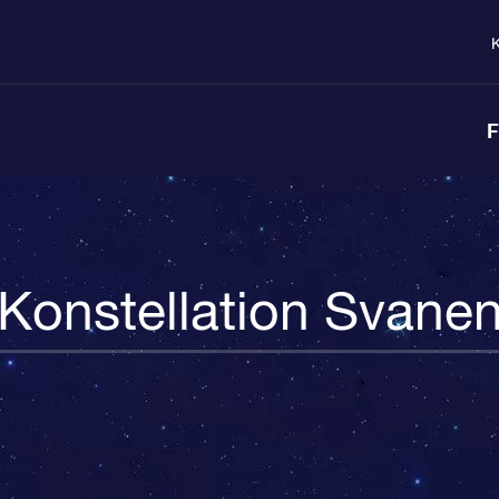
K
F
Konstellation Svane