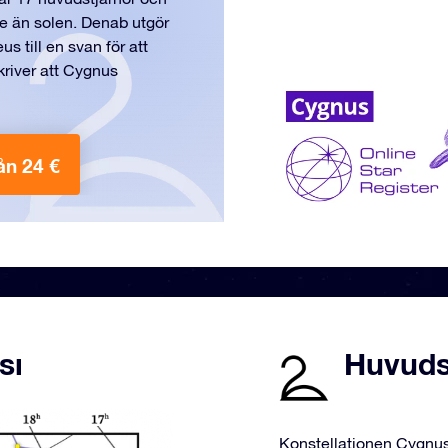
re än solen. Denab utgör
s till en svan för att
kriver att Cygnus
ån 24 €
sı
Huvuds
Konstellationen Cygnus 