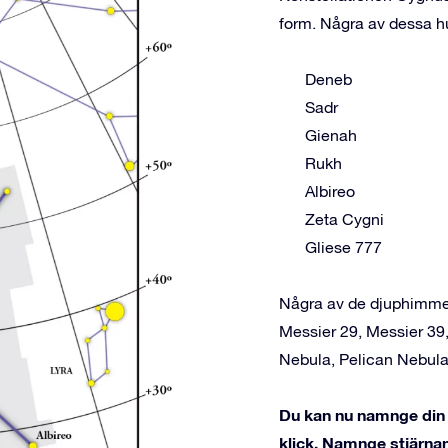
form. Några av dessa hu
Deneb
Sadr
Gienah
Rukh
Albireo
Zeta Cygni
Gliese 777
Några av de djuphimmel
Messier 29, Messier 39
Nebula, Pelican Nebula
Du kan nu namnge din 
klick. Namnge stjärnan