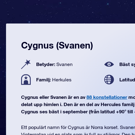
Cygnus (Svanen)
Betyder:
Bäst sy
Svanen
Familj:
Latitu
Herkules
Cygnus eller Svanen är en av
88 konstellationer
mo
delat upp himlen i. Den är en del av Hercules famil
Cygnus ses bäst i september (från latitud +90° till 
Ett populärt namn för Cygnus är Norra korset. Svanens
Vintergatan vid en plats som är full av stjärnor. Den 