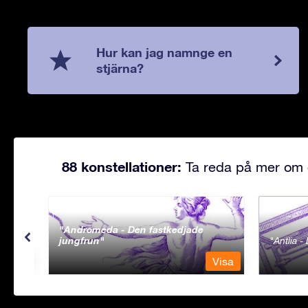
Hur kan jag namnge en
stjärna?
88 konstellationer:
Ta reda på mer om d
Andromeda - Den fastkedjade
jungfrun
Antlia 
Visa
Visa