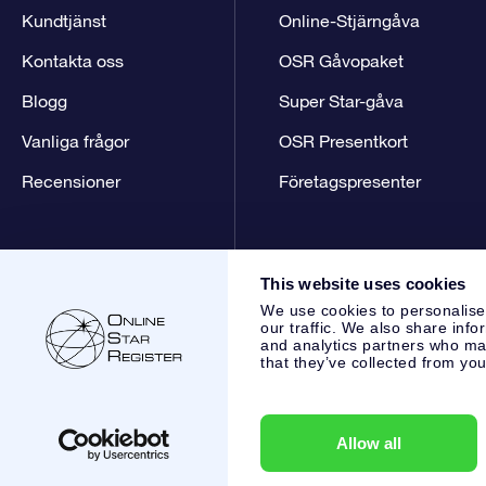
Kundtjänst
Online-Stjärngåva
Kontakta oss
OSR Gåvopaket
Blogg
Super Star-gåva
Vanliga frågor
OSR Presentkort
Recensioner
Företagspresenter
This website uses cookies
We use cookies to personalise
our traffic. We also share info
and analytics partners who may
that they’ve collected from you
Online Star Register BV
- Laan van de Maagd 83, 7324 BT 
,
Kundtjänst:
help@osr.org
KVK: 60333553, VAT: NL 8538.62
Allow all