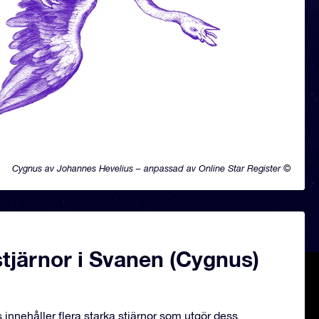
Cygnus av Johannes Hevelius – anpassad av Online Star Register ©
tjärnor i Svanen (Cygnus)
innehåller flera starka stjärnor som utgör dess