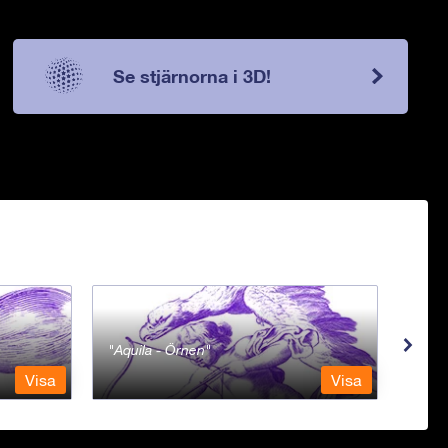
Se stjärnorna i 3D!
Aquila - Örnen
Aqua
Visa
Visa