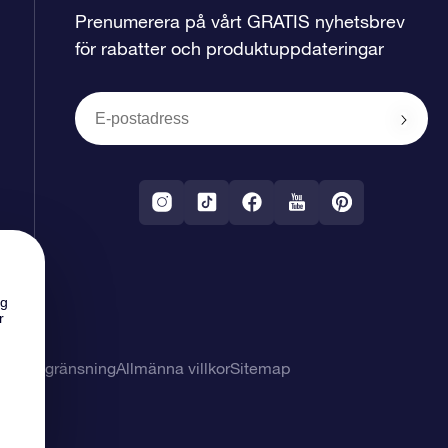
Prenumerera på vårt GRATIS nyhetsbrev
för rabatter och produktuppdateringar
ng
r
svarsbegränsning
Allmänna villkor
Sitemap