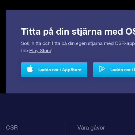
Titta på din stjärna med O
Sök, hitta och titta på din egen stjärna med OSR-ap
the
Play Store
!
Ladda ner i AppStore
Ladda ner i 
OSR
Våra gåvor