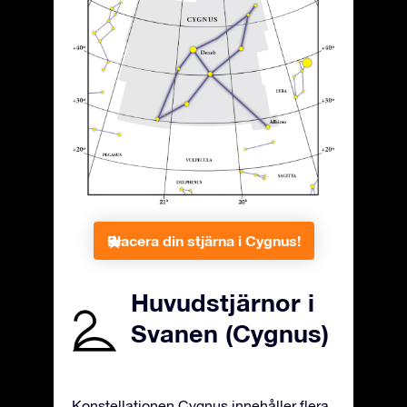
Placera din stjärna i Cygnus!
Huvudstjärnor i
Svanen (Cygnus)
Konstellationen Cygnus innehåller flera