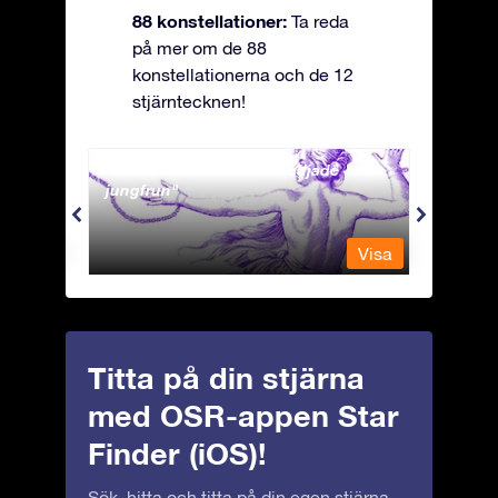
88 konstellationer:
Ta reda
på mer om de 88
konstellationerna och de 12
stjärntecknen!
Andromeda - Den fastkedjade
Antli
jungfrun
Visa
Visa
Titta på din stjärna
med OSR-appen Star
Finder (iOS)!
Sök, hitta och titta på din egen stjärna