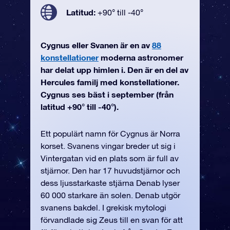
Latitud:
+90° till -40°
Cygnus eller Svanen är en av
88
konstellationer
moderna astronomer
har delat upp himlen i. Den är en del av
Hercules familj med konstellationer.
Cygnus ses bäst i september (från
latitud +90° till -40°).
Ett populärt namn för Cygnus är Norra
korset. Svanens vingar breder ut sig i
Vintergatan vid en plats som är full av
stjärnor. Den har 17 huvudstjärnor och
dess ljusstarkaste stjärna Denab lyser
60 000 starkare än solen. Denab utgör
svanens bakdel. I grekisk mytologi
förvandlade sig Zeus till en svan för att