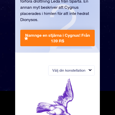
förföra drottning Leda från Sparta. En
annan myt beskriver att Cygnus
placerades i himlen för att inte hedrat
Dionysos.
Namnge en stjärna i Cygnus!
Från
139 R$
Välj din konstellation