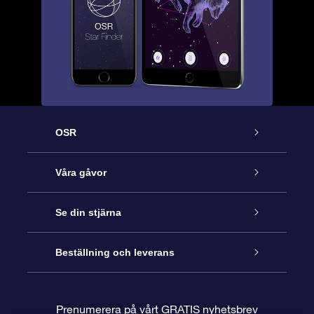
OSR
Kundtjänst
Våra gåvor
Kontakta oss
Online-Stjärngåva
Se din stjärna
Blogg
OSR Gåvopaket
Stjärnregiste
Beställning och leverans
Vanliga frågor
Super Star-gåva
OSR:s App Star Finder
Kundinloggning
Prenumerera på vårt GRATIS nyhetsbrev