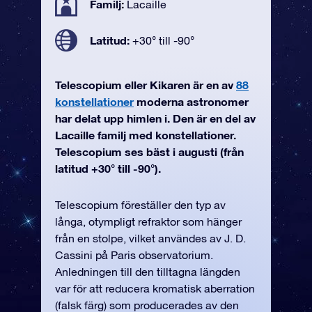
Familj:
Lacaille
Latitud:
+30° till -90°
Telescopium eller Kikaren är en av
88
konstellationer
moderna astronomer
har delat upp himlen i. Den är en del av
Lacaille familj med konstellationer.
Telescopium ses bäst i augusti (från
latitud +30° till -90°).
Telescopium föreställer den typ av
långa, otympligt refraktor som hänger
från en stolpe, vilket användes av J. D.
Cassini på Paris observatorium.
Anledningen till den tilltagna längden
var för att reducera kromatisk aberration
(falsk färg) som producerades av den