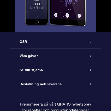
OSR
Kundtjänst
Våra gåvor
Kontakta oss
Online-Stjärngåva
Se din stjärna
Blogg
OSR Gåvopaket
Stjärnregiste
Beställning och leverans
Vanliga frågor
Super Star-gåva
OSR:s App Star Finder
Kundinloggning
Prenumerera på vårt GRATIS nyhetsbrev
för rabatter och produktuppdateringar