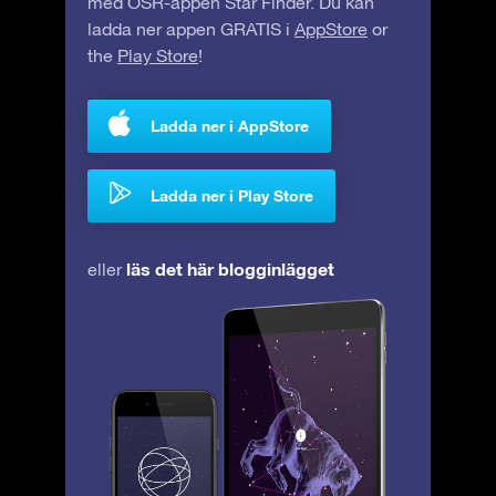
med OSR-appen Star Finder. Du kan
ladda ner appen GRATIS i
AppStore
or
the
Play Store
!
Ladda ner i AppStore
Ladda ner i Play Store
läs det här blogginlägget
eller