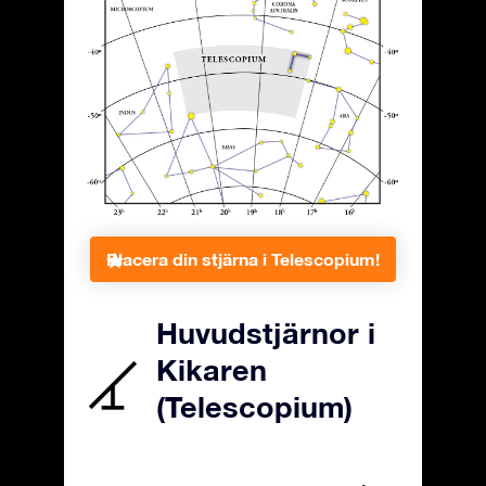
Placera din stjärna i Telescopium!
Huvudstjärnor i
Kikaren
(Telescopium)