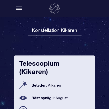
Konstellation Kikaren
Telescopium
(Kikaren)
Betyder:
Kikaren
Bäst synlig i:
Augusti