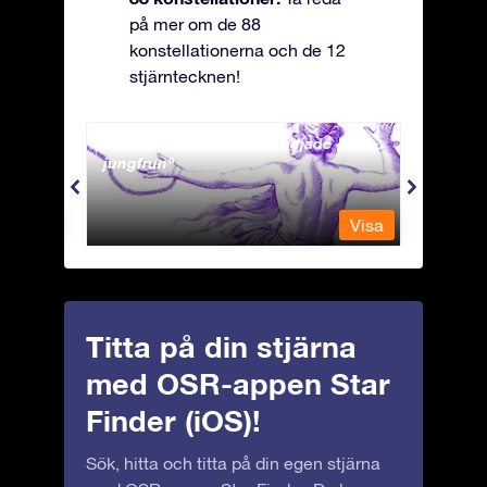
på mer om de 88
konstellationerna och de 12
stjärntecknen!
Andromeda - Den fastkedjade
Antli
jungfrun
Visa
Visa
Titta på din stjärna
med OSR-appen Star
Finder (iOS)!
Sök, hitta och titta på din egen stjärna