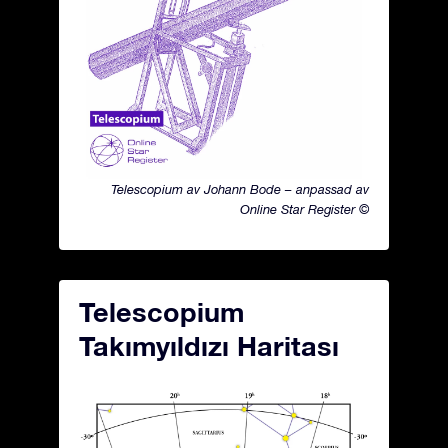
Telescopium av Johann Bode – anpassad av
Online Star Register ©
Telescopium
Takımyıldızı Haritası