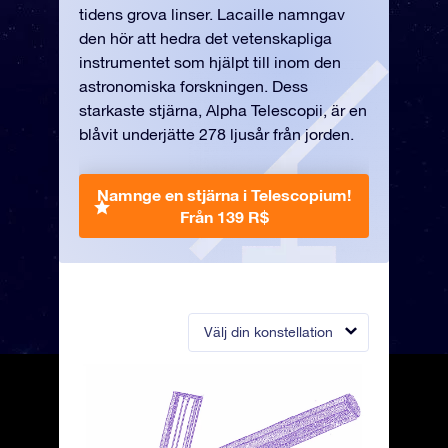
tidens grova linser. Lacaille namngav
den hör att hedra det vetenskapliga
instrumentet som hjälpt till inom den
astronomiska forskningen. Dess
starkaste stjärna, Alpha Telescopii, är en
blåvit underjätte 278 ljusår från jorden.
Namnge en stjärna i Telescopium!
Från 139 R$
Välj din konstellation