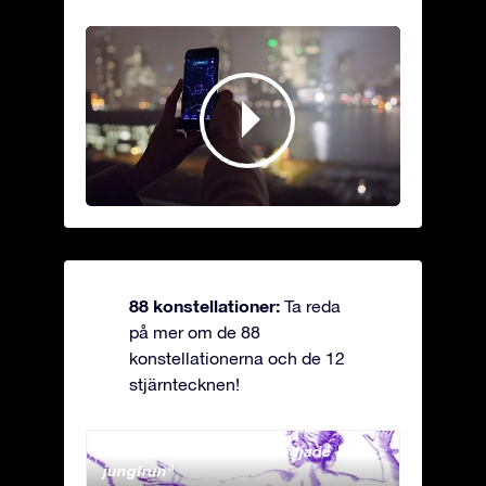
88 konstellationer:
Ta reda
på mer om de 88
konstellationerna och de 12
stjärntecknen!
Andromeda - Den fastkedjade
Antli
jungfrun