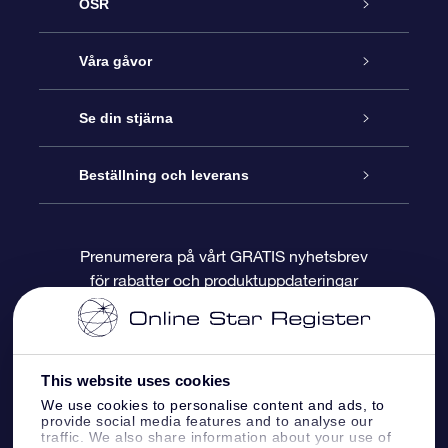
OSR
Kundtjänst
Våra gåvor
Kontakta oss
Online-Stjärngåva
Se din stjärna
Blogg
OSR Gåvopaket
Stjärnregiste
Beställning och leverans
Vanliga frågor
Super Star-gåva
OSR:s App Star Finder
Kundinloggning
Prenumerera på vårt GRATIS nyhetsbrev
för rabatter och produktuppdateringar
Recensioner
OSR Presentkort
Personlig Stjärnsida
Betalningsinformation
Företagspresenter
One Million Stars
Leveransinformation
This website uses cookies
OSR Starsaver
Returpolicy
We use cookies to personalise content and ads, to
provide social media features and to analyse our
traffic. We also share information about your use of