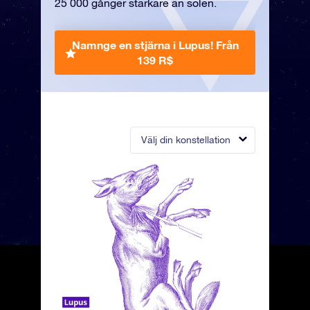
25 000 gånger starkare än solen.
Namnge en stjärna i Lupus!
Från
139 R$
Välj din konstellation