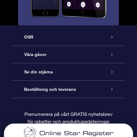
OSR
Kundtjänst
Våra gåvor
Kontakta oss
Online-Stjärngåva
Se din stjärna
Blogg
OSR Gåvopaket
Stjärnregiste
Beställning och leverans
Vanliga frågor
Super Star-gåva
OSR:s App Star Finder
Kundinloggning
Prenumerera på vårt GRATIS nyhetsbrev
för rabatter och produktuppdateringar
Recensioner
OSR Presentkort
Personlig Stjärnsida
Betalningsinformation