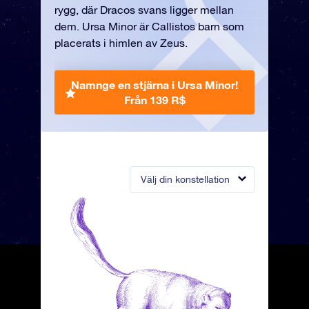
rygg, där Dracos svans ligger mellan
dem. Ursa Minor är Callistos barn som
placerats i himlen av Zeus.
Namnge en stjärna i Ursa Minor!
Från 139 R$
Välj din konstellation