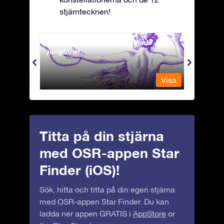
stjärntecknen!
Andromeda - Den fastkedjade
Antli
jungfrun
Visa
Visa
Titta på din stjärna
med OSR-appen Star
Finder (iOS)!
Sök, hitta och titta på din egen stjärna
med OSR-appen Star Finder. Du kan
ladda ner appen GRATIS i
AppStore
or