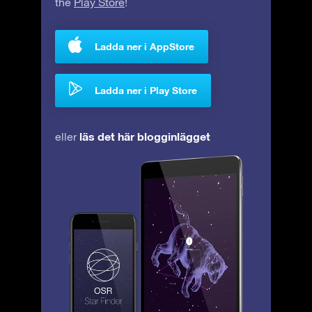
the
Play Store
!
Ladda ner i AppStore
Ladda ner i Play Store
läs det här blogginlägget
eller