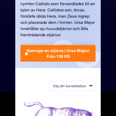
nymfen Callisto som förvandlades till en
björn av Hera. Callistos son, Arcas,
försökte döda Hera, men Zeus ingrep
och placerade dem i himlen. Ursa Major
innehåller sju huvudstjärnor och åtta
framträdande stjärnor.
Namnge en stjärna i Ursa Major!
Från 139 R$
Välj din konstellation