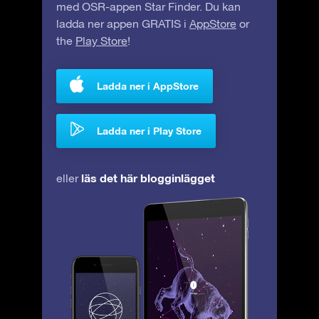
med OSR-appen Star Finder. Du kan
ladda ner appen GRATIS i
AppStore
or
the
Play Store
!
Ladda ner i AppStore
Ladda ner i Play Store
läs det här blogginlägget
eller