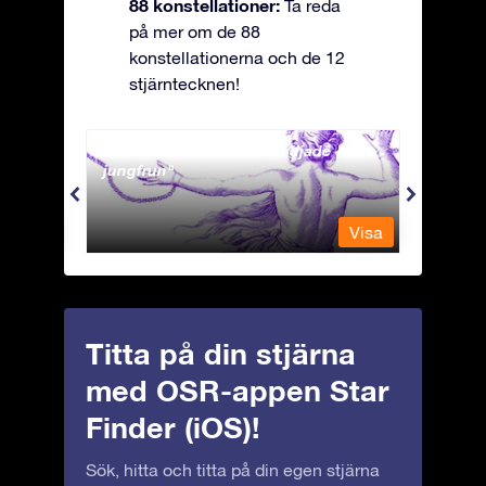
88 konstellationer:
Ta reda
på mer om de 88
konstellationerna och de 12
stjärntecknen!
Andromeda - Den fastkedjade
Antli
jungfrun
Visa
Visa
Titta på din stjärna
med OSR-appen Star
Finder (iOS)!
Sök, hitta och titta på din egen stjärna