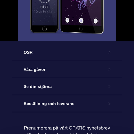
OSR
Kundtjänst
Våra gåvor
Kontakta oss
Online-Stjärngåva
Se din stjärna
Blogg
OSR Gåvopaket
Stjärnregiste
Beställning och leverans
Vanliga frågor
Super Star-gåva
OSR:s App Star Finder
Kundinloggning
Prenumerera på vårt GRATIS nyhetsbrev