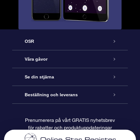
OSR
Kundtjänst
Våra gåvor
Kontakta oss
Online-Stjärngåva
Se din stjärna
Blogg
OSR Gåvopaket
Stjärnregiste
Beställning och leverans
Vanliga frågor
Super Star-gåva
OSR:s App Star Finder
Kundinloggning
Prenumerera på vårt GRATIS nyhetsbrev
för rabatter och produktuppdateringar
Recensioner
OSR Presentkort
Personlig Stjärnsida
Betalningsinformation