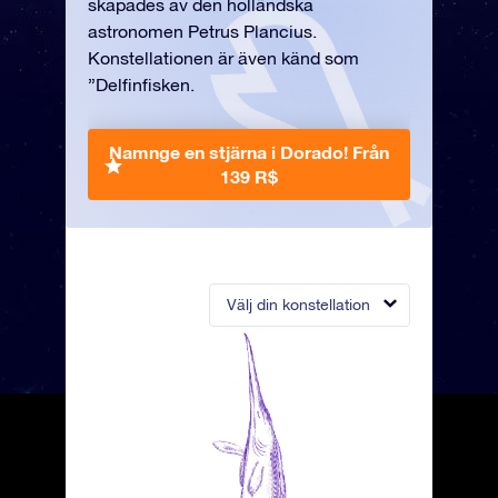
skapades av den holländska
astronomen Petrus Plancius.
Konstellationen är även känd som
”Delfinfisken.
Namnge en stjärna i Dorado!
Från
139 R$
Välj din konstellation