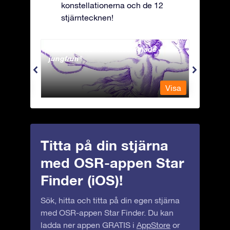
konstellationerna och de 12
stjärntecknen!
Andromeda - Den fastkedjade
Antli
jungfrun
Visa
Visa
Titta på din stjärna
med OSR-appen Star
Finder (iOS)!
Sök, hitta och titta på din egen stjärna
med OSR-appen Star Finder. Du kan
ladda ner appen GRATIS i
AppStore
or