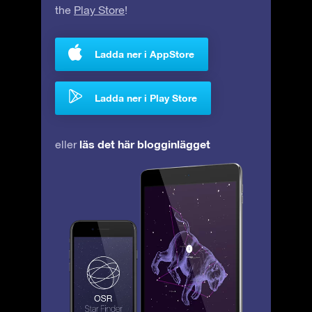
the
Play Store
!
Ladda ner i AppStore
Ladda ner i Play Store
läs det här blogginlägget
eller