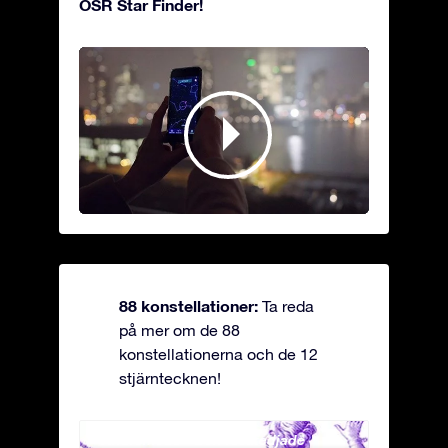
OSR Star Finder!
88 konstellationer:
Ta reda
på mer om de 88
konstellationerna och de 12
stjärntecknen!
Andromeda - Den fastkedjade
Antli