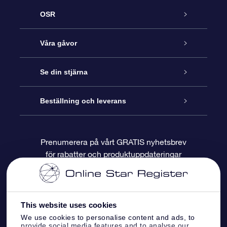
OSR
Kundtjänst
Våra gåvor
Kontakta oss
Online-Stjärngåva
Se din stjärna
Blogg
OSR Gåvopaket
Stjärnregiste
Beställning och leverans
Vanliga frågor
Super Star-gåva
OSR:s App Star Finder
Kundinloggning
Prenumerera på vårt GRATIS nyhetsbrev
för rabatter och produktuppdateringar
Recensioner
OSR Presentkort
Personlig Stjärnsida
Betalningsinformation
Företagspresenter
One Million Stars
Leveransinformation
This website uses cookies
OSR Starsaver
Returpolicy
We use cookies to personalise content and ads, to
provide social media features and to analyse our