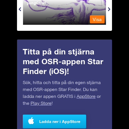
jungfrun
Visa
Visa
Titta på din stjärna
med OSR-appen Star
Finder (iOS)!
Sök, hitta och titta på din egen stjärna
med OSR-appen Star Finder. Du kan
ladda ner appen GRATIS i
AppStore
or
the
Play Store
!
Ladda ner i AppStore