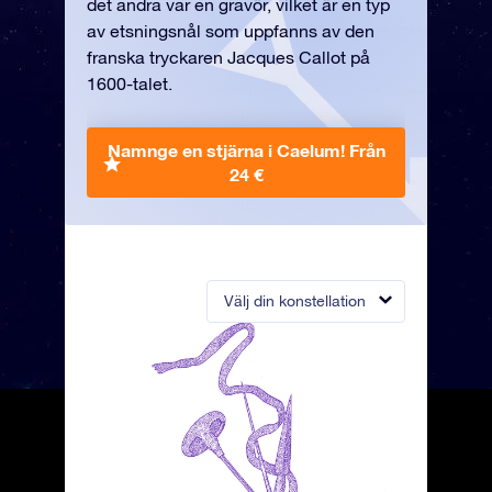
det andra var en gravör, vilket är en typ
av etsningsnål som uppfanns av den
franska tryckaren Jacques Callot på
1600-talet.
Namnge en stjärna i Caelum!
Från
24 €
Välj din konstellation