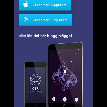
Ladda ner i AppStore
Ladda ner i Play Store
läs det här blogginlägget
eller