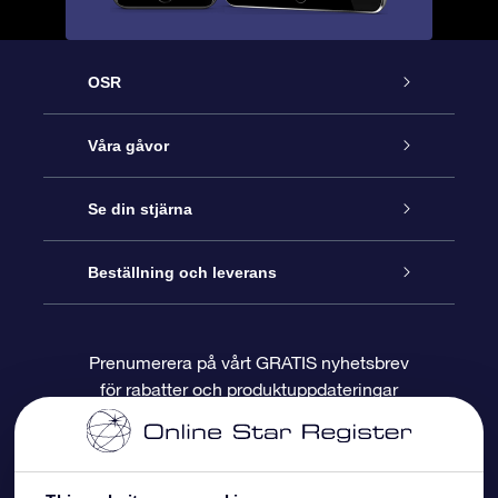
OSR
Kundtjänst
Våra gåvor
Kontakta oss
Online-Stjärngåva
Se din stjärna
Blogg
OSR Gåvopaket
Stjärnregiste
Beställning och leverans
Vanliga frågor
Super Star-gåva
OSR:s App Star Finder
Kundinloggning
Prenumerera på vårt GRATIS nyhetsbrev
för rabatter och produktuppdateringar
Recensioner
OSR Presentkort
Personlig Stjärnsida
Betalningsinformation
Företagspresenter
One Million Stars
Leveransinformation