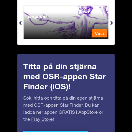
Andromeda - Den fastkedjade
Antli
jungfrun
Visa
Visa
Titta på din stjärna
med OSR-appen Star
Finder (iOS)!
Sök, hitta och titta på din egen stjärna
med OSR-appen Star Finder. Du kan
ladda ner appen GRATIS i
AppStore
or
the
Play Store
!