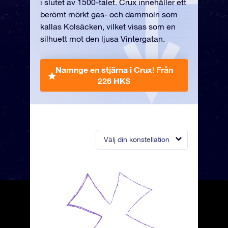
i slutet av 1500-talet. Crux innehåller ett
berömt mörkt gas- och dammoln som
kallas Kolsäcken, vilket visas som en
silhuett mot den ljusa Vintergatan.
Namnge en stjärna i Crux!
Från
226 HK$
Välj din konstellation