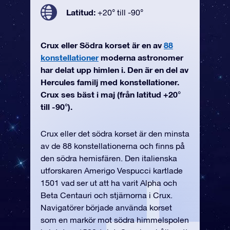
Latitud:
+20° till -90°
Crux eller Södra korset är en av
88
konstellationer
moderna astronomer
har delat upp himlen i. Den är en del av
Hercules familj med konstellationer.
Crux ses bäst i maj (från latitud +20°
till -90°).
Crux eller det södra korset är den minsta
av de 88 konstellationerna och finns på
den södra hemisfären. Den italienska
utforskaren Amerigo Vespucci kartlade
1501 vad ser ut att ha varit Alpha och
Beta Centauri och stjärnorna i Crux.
Navigatörer började använda korset
som en markör mot södra himmelspolen