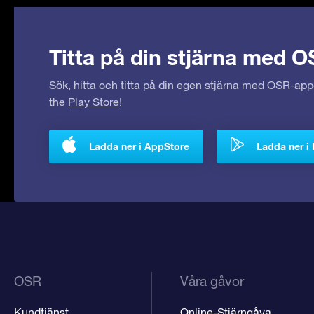
Titta på din stjärna med O
Sök, hitta och titta på din egen stjärna med OSR-ap
the
Play Store
!
Ladda ner i AppStore
Ladda ner i 
OSR
Våra gåvor
Kundtjänst
Online-Stjärngåva