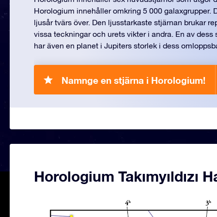
Horologium innehåller omkring 5 000 galaxgrupper. D
ljusår tvärs över. Den ljusstarkaste stjärnan brukar r
vissa teckningar och urets vikter i andra. En av dess s
har även en planet i Jupiters storlek i dess omloppsb
Namnge en stjärna i Horologium!
Horologium Takımyıldızı Ha