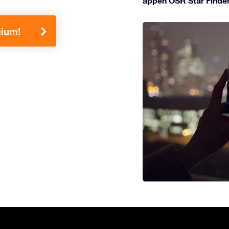
appen OSR Star Finder
gium!