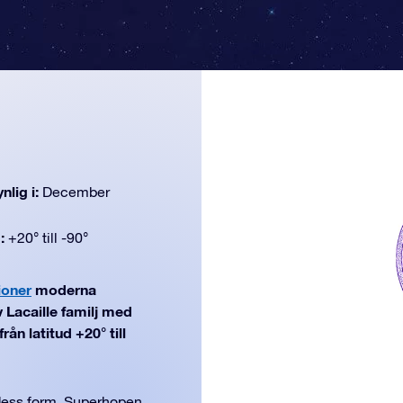
nlig i:
December
d:
+20° till -90°
ioner
moderna
 Lacaille familj med
ån latitud +20° till
dess form. Superhopen