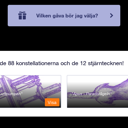
Vilken gåva bör jag välja?
e 88 konstellationerna och de 12 stjärntecknen!
- Luftpumpen
Apus - Paradisfågeln
Visa