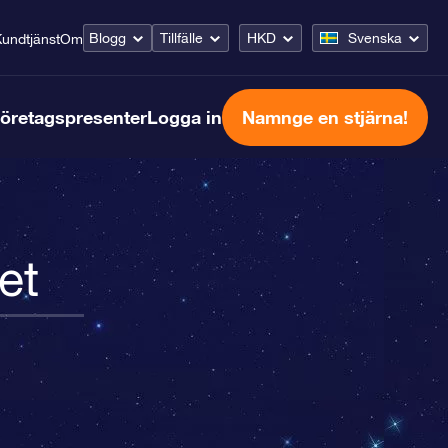
Blogg
Tillfälle
HKD
Svenska
undtjänst
Om
öretagspresenter
Logga in
Namnge en stjärna!
et