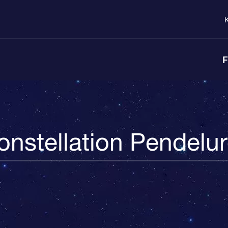
K
F
onstellation Pendelur