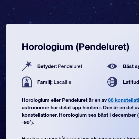
Horologium (Pendeluret)
Betyder:
Bäst sy
Pendeluret
Familj:
Latitu
Lacaille
Horologium eller Pendeluret är en av
88 konstellat
astronomer har delat upp himlen i. Den är en del av
konstellationer. Horologium ses bäst i december (fr
-90°).
Horologium innehåller sex huvudstjärnor som utgör 