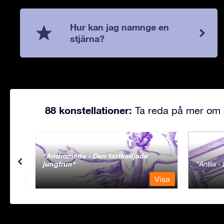
Hur kan jag namnge en
stjärna?
88 konstellationer:
Ta reda på mer om d
Andromeda - Den fastkedjade
jungfrun
Antlia 
Visa
Visa