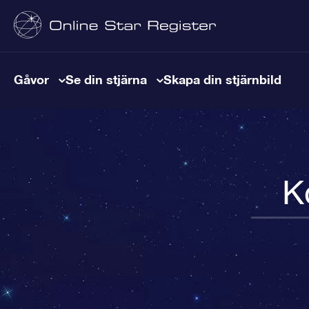
Gåvor
Se din stjärna
Skapa din stjärnbild
K