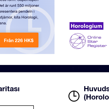
et är runt 550 miljoner
epresentera pendeln i
tjärnor, Iota Horologii,
ana.
Från 226 HK$
ritası
Huvudst
(Horol