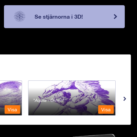
Se stjärnorna i 3D!
Aquila - Örnen
Aqua
Visa
Visa