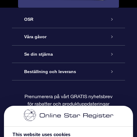
OSR
Kundtjänst
Våra gåvor
Kontakta oss
Online-Stjärngåva
Se din stjärna
Blogg
OSR Gåvopaket
Stjärnregiste
Beställning och leverans
Vanliga frågor
Super Star-gåva
OSR:s App Star Finder
Kundinloggning
Prenumerera på vårt GRATIS nyhetsbrev
för rabatter och produktuppdateringar
Recensioner
OSR Presentkort
Personlig Stjärnsida
Betalningsinformation
Företagspresenter
One Million Stars
Leveransinformation
This website uses cookies