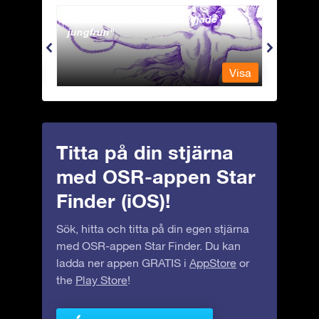
Andromeda - Den fastkedjade
Antli
jungfrun
Visa
Visa
Titta på din stjärna
med OSR-appen Star
Finder (iOS)!
Sök, hitta och titta på din egen stjärna
med OSR-appen Star Finder. Du kan
ladda ner appen GRATIS i
AppStore
or
the
Play Store
!