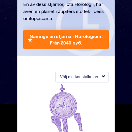
En av dess stjärnor, Iota Horologii, har
även en planet i Jupiters storlek i dess
omloppsbana.
Namnge en stjärna i Horologium!
Från 2040 руб.
Välj din konstellation