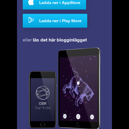
Ladda ner i AppStore
Ladda ner i Play Store
läs det här blogginlägget
eller