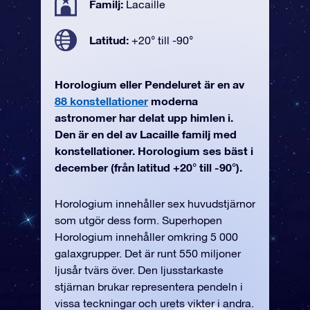
Familj:
Lacaille
Latitud:
+20° till -90°
Horologium eller Pendeluret är en av
88 konstellationer
moderna
astronomer har delat upp himlen i.
Den är en del av Lacaille familj med
konstellationer. Horologium ses bäst i
december (från latitud +20° till -90°).
Horologium innehåller sex huvudstjärnor
som utgör dess form. Superhopen
Horologium innehåller omkring 5 000
galaxgrupper. Det är runt 550 miljoner
ljusår tvärs över. Den ljusstarkaste
stjärnan brukar representera pendeln i
vissa teckningar och urets vikter i andra.