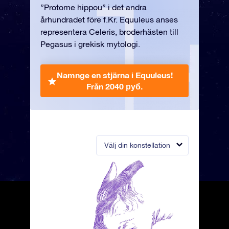
”Protome hippou” i det andra
århundradet före f.Kr. Equuleus anses
representera Celeris, broderhästen till
Pegasus i grekisk mytologi.
Namnge en stjärna i Equuleus!
Från 2040 руб.
Välj din konstellation