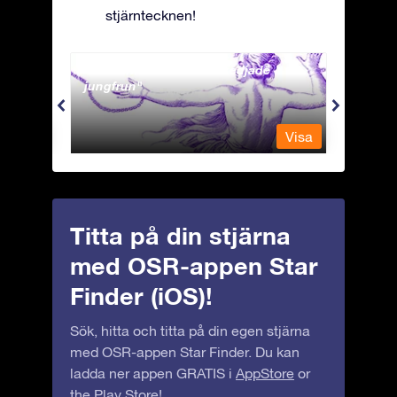
stjärntecknen!
Andromeda - Den fastkedjade
Antli
jungfrun
Visa
Visa
Titta på din stjärna
med OSR-appen Star
Finder (iOS)!
Sök, hitta och titta på din egen stjärna
med OSR-appen Star Finder. Du kan
ladda ner appen GRATIS i
AppStore
or
the
Play Store
!