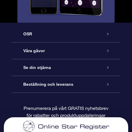
OSR
Kundtjänst
Våra gåvor
Kontakta oss
Online-Stjärngåva
Se din stjärna
Blogg
OSR Gåvopaket
Stjärnregiste
Beställning och leverans
Vanliga frågor
Super Star-gåva
OSR:s App Star Finder
Kundinloggning
Prenumerera på vårt GRATIS nyhetsbrev
för rabatter och produktuppdateringar
Recensioner
OSR Presentkort
Personlig Stjärnsida
Betalningsinformation