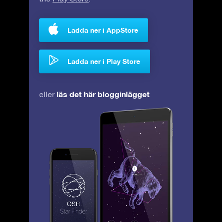
Ladda ner i AppStore
Ladda ner i Play Store
läs det här blogginlägget
eller