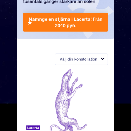
tusentals gånger starkare än solen.
Namnge en stjärna i Lacerta!
Från
2040 руб.
Välj din konstellation