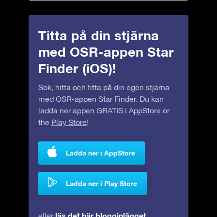
Titta på din stjärna
med OSR-appen Star
Finder (iOS)!
Sök, hitta och titta på din egen stjärna
med OSR-appen Star Finder. Du kan
ladda ner appen GRATIS i
AppStore
or
the
Play Store
!
Ladda ner i AppStore
Ladda ner i Play Store
läs det här blogginlägget
eller