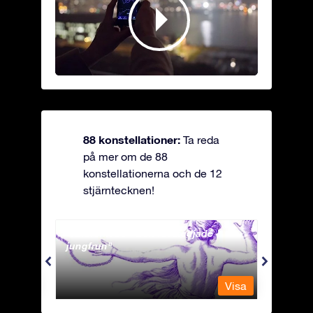
88 konstellationer:
Ta reda
på mer om de 88
konstellationerna och de 12
stjärntecknen!
Andromeda - Den fastkedjade
Antli
jungfrun
Visa
Visa