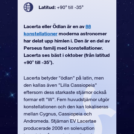
Latitud:
+90° till -35°
Lacerta eller Ödlan är en av
88
konstellationer
moderna astronomer
har delat upp himlen i. Den är en del av
Perseus familj med konstellationer.
Lacerta ses bäst i oktober (från latitud
+90° till -35°).
Lacerta betyder ”ödlan” på latin, men
den kallas även ”Lilla Cassiopeia”
eftersom dess starkaste stjärnor också
formar ett ”W”. Fem huvudstjärnor utgör
konstellationen och den kan lokaliseras
mellan Cygnus, Cassiopeia och
Andromeda. Stjärnan EV Lacertae
producerade 2008 en soleruption