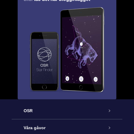
OSR
Kundtjänst
Våra gåvor