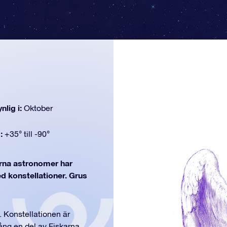
nlig i:
Oktober
d:
+35° till -90°
na astronomer har
ed konstellationer. Grus
. Konstellationen är
ång en del av Fiskarna.