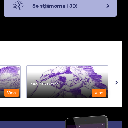
Se stjärnorna i 3D!
Aquila - Örnen
Aqua
Visa
Visa