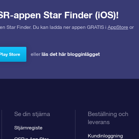
SR-appen Star Finder (iOS)!
pen Star Finder. Du kan ladda ner appen GRATIS i
AppStore
or
läs det här blogginlägget
eller
Play Store
Se din stjärna
Beställning och
leverans
Stjärnregiste
Kundinloggning
OSR:s App Star