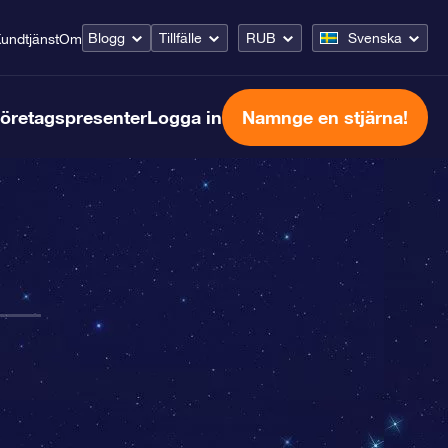
Blogg
Tillfälle
RUB
Svenska
undtjänst
Om
öretagspresenter
Logga in
Namnge en stjärna!