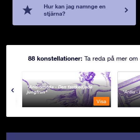
Hur kan jag namnge en
stjärna?
88 konstellationer:
Ta reda på mer om d
Andromeda - Den fastkedjade
jungfrun
Antlia 
Visa
Visa