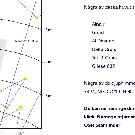
Några av dessa huvudst
Alnair
Gruid
Al Dhanab
Delta Gruis
Tau-1 Gruis
Gliese 832
Några av de djuphimmel
7424, NGC 7213, NGC 7
Du kan nu namnge din s
klick. Namnge stjärnan
OSR Star Finder!