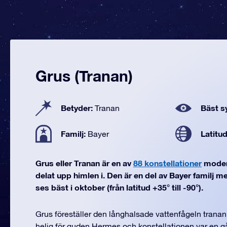
Grus (Tranan)
Betyder:
Bäst sy
Tranan
Familj:
Latitu
Bayer
Grus eller Tranan är en av
88 konstellationer
moder
delat upp himlen i. Den är en del av Bayer familj m
ses bäst i oktober (från latitud +35° till -90°).
Grus föreställer den långhalsade vattenfågeln tranan
helig för guden Hermes och konstellationen var en g