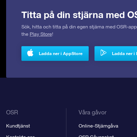
Titta på din stjärna med O
Sök, hitta och titta på din egen stjärna med OSR-ap
the
Play Store
!
Ladda ner i AppStore
Ladda ner i 
OSR
Våra gåvor
Kundtjänst
Online-Stjärngåva
Kontakta oss
OSR Gåvopaket