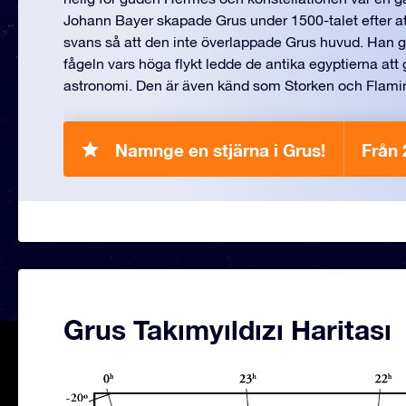
Johann Bayer skapade Grus under 1500-talet efter at
svans så att den inte överlappade Grus huvud. Han gj
fågeln vars höga flykt ledde de antika egyptierna att 
astronomi. Den är även känd som Storken och Flami
Namnge en stjärna i Grus!
Från 
Grus Takımyıldızı Haritası