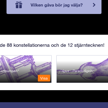
Vilken gåva bör jag välja?
e 88 konstellationerna och de 12 stjärntecknen!
- Luftpumpen
Apus - Paradisfågeln
Visa