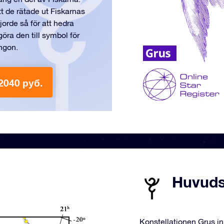
t de rätade ut Fiskarnas
orde så för att hedra
göra den till symbol för
ngon.
2040 руб.
Huvudst
Konstellationen Grus in