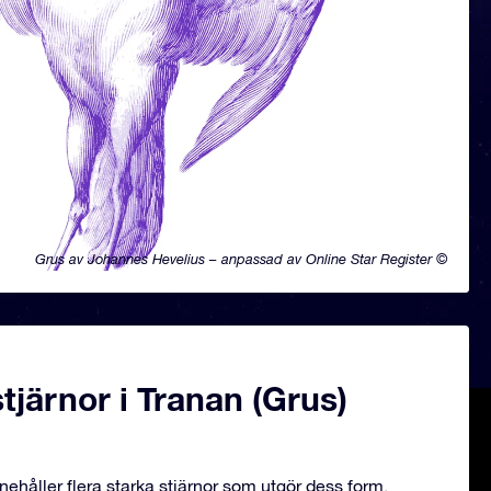
Grus av Johannes Hevelius – anpassad av Online Star Register ©
järnor i Tranan (Grus)
nehåller flera starka stjärnor som utgör dess form.