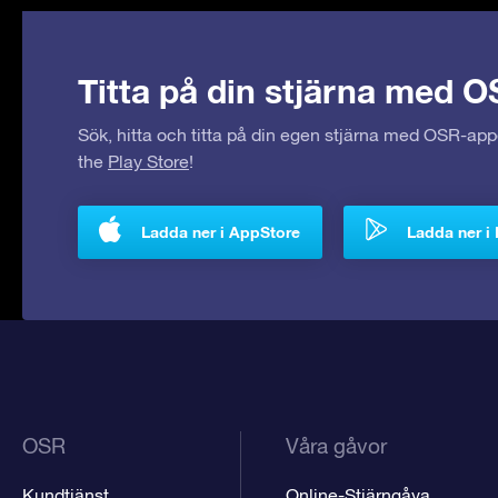
Titta på din stjärna med O
Sök, hitta och titta på din egen stjärna med OSR-ap
the
Play Store
!
Ladda ner i AppStore
Ladda ner i 
OSR
Våra gåvor
Kundtjänst
Online-Stjärngåva