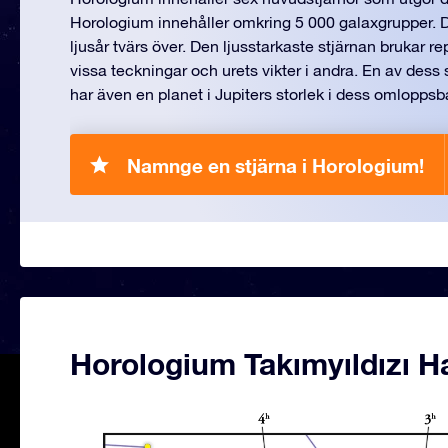
Horologium innehåller omkring 5 000 galaxgrupper. D
ljusår tvärs över. Den ljusstarkaste stjärnan brukar r
vissa teckningar och urets vikter i andra. En av dess s
har även en planet i Jupiters storlek i dess omloppsb
Namnge en stjärna i Horologium!
Horologium Takımyıldızı Ha