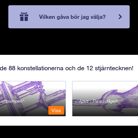
Vilken gåva bör jag välja?
e 88 konstellationerna och de 12 stjärntecknen!
- Luftpumpen
Apus - Paradisfågeln
Visa