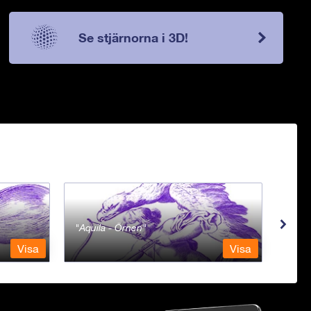
Se stjärnorna i 3D!
Aquila - Örnen
Aqua
Visa
Visa