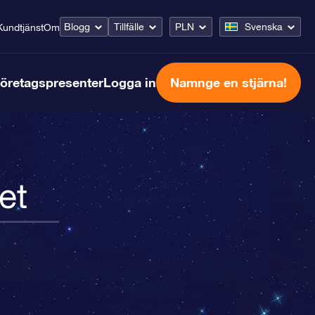
Blogg
Tillfälle
PLN
Svenska
Kundtjänst
Om
öretagspresenter
Logga in
Namnge en stjärna!
et