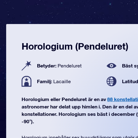
Horologium (Pendeluret)
Betyder:
Bäst sy
Pendeluret
Familj:
Latitu
Lacaille
Horologium eller Pendeluret är en av
88 konstellat
astronomer har delat upp himlen i. Den är en del av
konstellationer. Horologium ses bäst i december (fr
-90°).
Horologium innehåller sex huvudstjärnor som utgör 