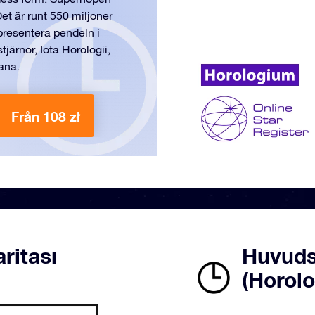
et är runt 550 miljoner
epresentera pendeln i
tjärnor, Iota Horologii,
ana.
Från 108 zł
ritası
Huvudst
(Horol