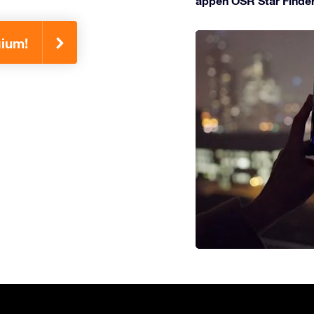
appen OSR Star Finder
gium!