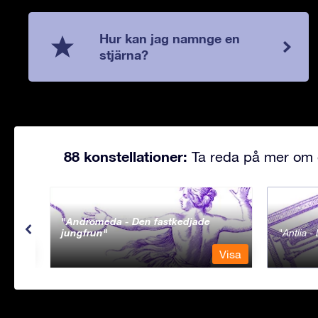
Hur kan jag namnge en
stjärna?
88 konstellationer:
Ta reda på mer om d
Andromeda - Den fastkedjade
jungfrun
Antlia 
Visa
Visa