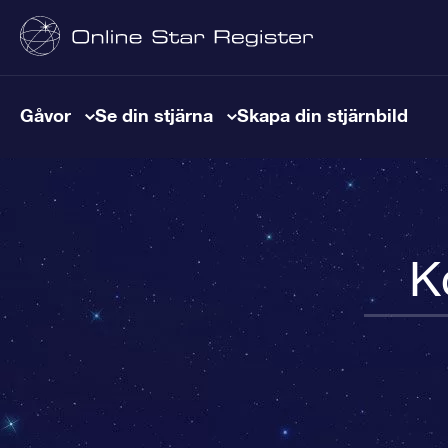
Gåvor
Se din stjärna
Skapa din stjärnbild
K