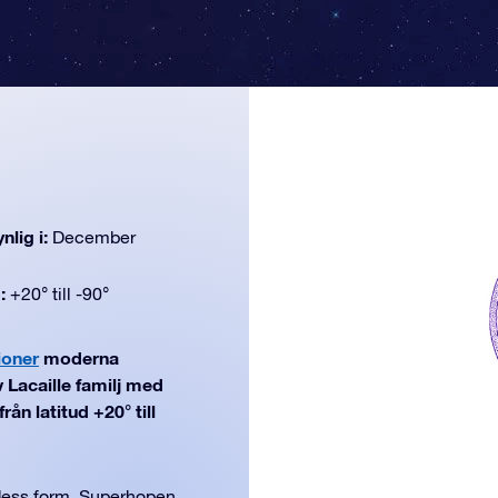
nlig i:
December
d:
+20° till -90°
ioner
moderna
 Lacaille familj med
ån latitud +20° till
dess form. Superhopen