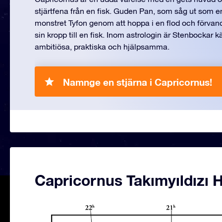
stjärtfena från en fisk. Guden Pan, som såg ut som en
monstret Tyfon genom att hoppa i en flod och förvan
sin kropp till en fisk. Inom astrologin är Stenbockar k
ambitiösa, praktiska och hjälpsamma.
Namnge en stjärna i Capricornus!
Capricornus Takımyıldızı H