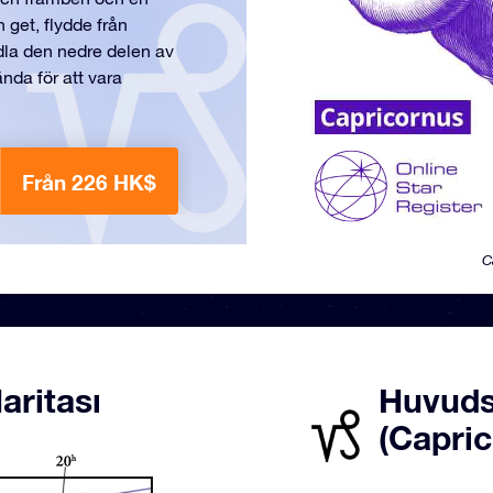
 get, flydde från
dla den nedre delen av
ända för att vara
Från 226 HK$
C
aritası
Huvuds
(Capri