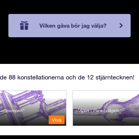
Vilken gåva bör jag välja?
e 88 konstellationerna och de 12 stjärntecknen!
- Luftpumpen
Apus - Paradisfågeln
Visa