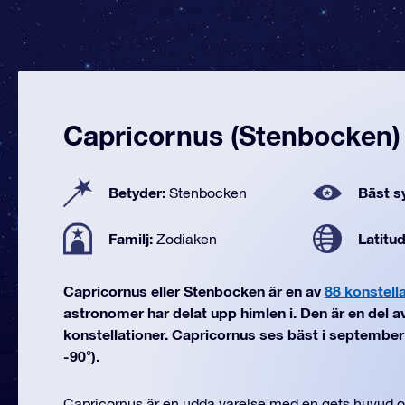
Capricornus (Stenbocken)
Betyder:
Bäst sy
Stenbocken
Familj:
Latitu
Zodiaken
Capricornus eller Stenbocken är en av
88 konstell
astronomer har delat upp himlen i. Den är en del a
konstellationer. Capricornus ses bäst i september (f
-90°).
Capricornus är en udda varelse med en gets huvud 