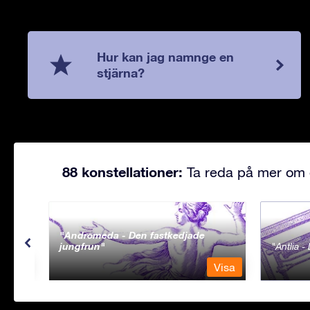
Hur kan jag namnge en
stjärna?
88 konstellationer:
Ta reda på mer om d
Andromeda - Den fastkedjade
jungfrun
Antlia 
Visa
Visa