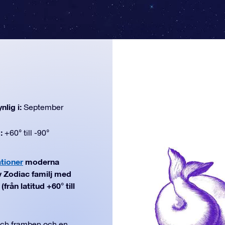
nlig i:
September
d:
+60° till -90°
ationer
moderna
v Zodiac familj med
rån latitud +60° till
och framben och en