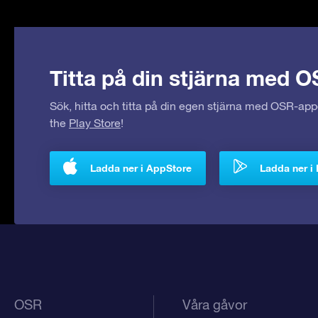
Titta på din stjärna med O
Sök, hitta och titta på din egen stjärna med OSR-ap
the
Play Store
!
Ladda ner i AppStore
Ladda ner i 
OSR
Våra gåvor