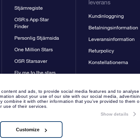
leverans
Stjärnregiste
Kundinloggning
OSR:s App Star
Finder
Betalningsinformation
Personlig Stjärnsida
Leveransinformation
One Million Stars
Returpolicy
OSR Starsaver
Konstellationerna
Fly me to the stars
VR-app
 content and ads, to provide social media features and to analyse
rmation about your use of our site with our social media, advertisi
 combine it with other information that you’ve provided to them o
r use of their services.
Show details
Pressida
Sekretesspolicy & An
Apeldoorn, The Netherlands
.722B01
Customize