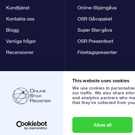
Kundtjänst
Online-Stjärngåva
Kontakta oss
OSR Gåvopaket
Blogg
Super Star-gåva
Vanliga frågor
OSR Presentkort
Recensioner
Företagspresenter
This website uses cookies
We use cookies to personalise
our traffic. We also share info
and analytics partners who may
that they’ve collected from you
Online Star Register BV
- Laan van de Maagd 83, 7324 BT 
,
Kundtjänst:
help@osr.org
KVK: 60333553, VAT: NL 8538.62
Allow all