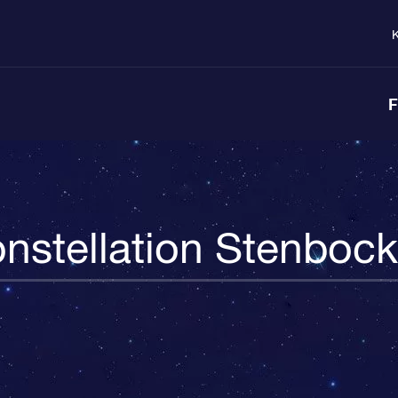
K
F
nstellation Stenboc