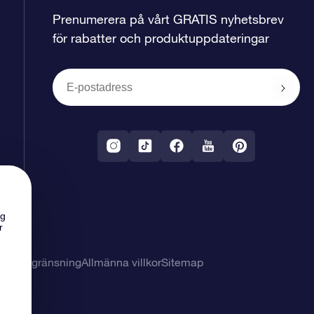
Prenumerera på vårt GRATIS nyhetsbrev
för rabatter och produktuppdateringar
ng
r
svarsbegränsning
Allmänna villkor
Sitemap