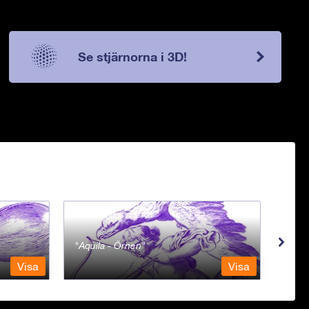
Se stjärnorna i 3D!
Aquila - Örnen
Aqua
Visa
Visa