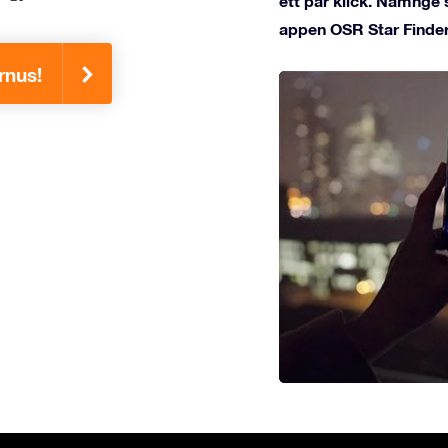
ett par klick. Namnge 
appen OSR Star Finder
rnus!