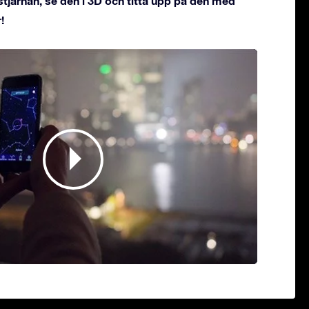
stjärnan, se den i 3D och titta upp på den med
!