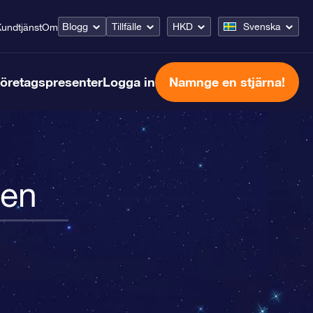
Blogg
Tillfälle
HKD
Svenska
undtjänst
Om
öretagspresenter
Logga in
Namnge en stjärna!
ken