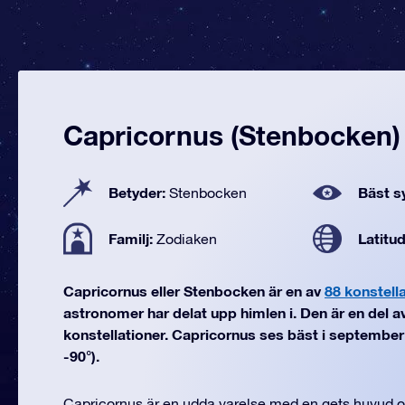
Capricornus (Stenbocken)
Betyder:
Bäst sy
Stenbocken
Familj:
Latitu
Zodiaken
Capricornus eller Stenbocken är en av
88 konstell
astronomer har delat upp himlen i. Den är en del a
konstellationer. Capricornus ses bäst i september (f
-90°).
Capricornus är en udda varelse med en gets huvud 