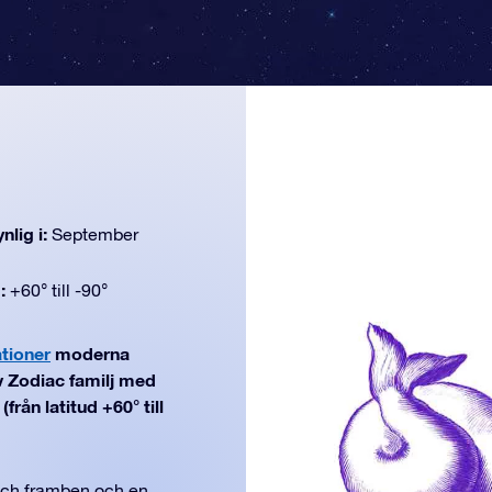
nlig i:
September
d:
+60° till -90°
ationer
moderna
v Zodiac familj med
rån latitud +60° till
och framben och en