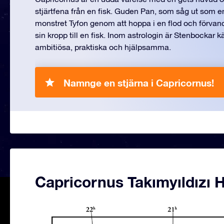
stjärtfena från en fisk. Guden Pan, som såg ut som en
monstret Tyfon genom att hoppa i en flod och förvan
sin kropp till en fisk. Inom astrologin är Stenbockar k
ambitiösa, praktiska och hjälpsamma.
Namnge en stjärna i Capricornus!
Capricornus Takımyıldızı H