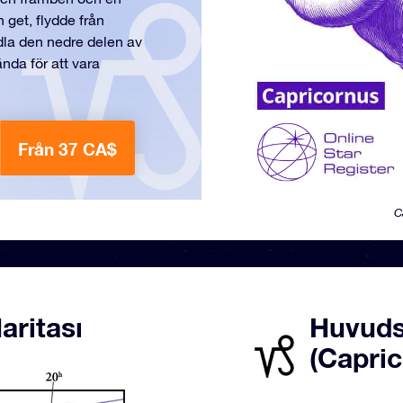
 get, flydde från
dla den nedre delen av
ända för att vara
Från 37 CA$
C
aritası
Huvuds
(Capri