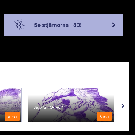
Se stjärnorna i 3D!
Aquila - Örnen
Aqua
Visa
Visa