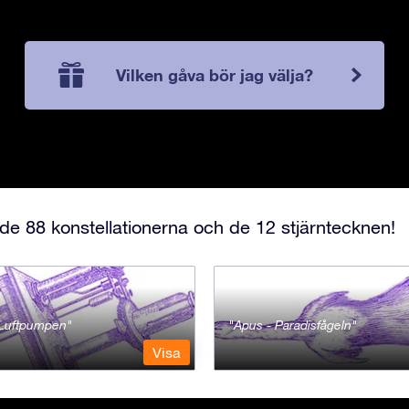
Vilken gåva bör jag välja?
e 88 konstellationerna och de 12 stjärntecknen!
- Luftpumpen
Apus - Paradisfågeln
Visa