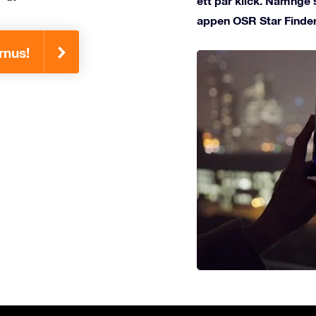
ett par klick. Namnge 
appen OSR Star Finder
rnus!