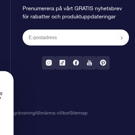
Prenumerera på vårt GRATIS nyhetsbrev
för rabatter och produktuppdateringar
ng
r
svarsbegränsning
Allmänna villkor
Sitemap