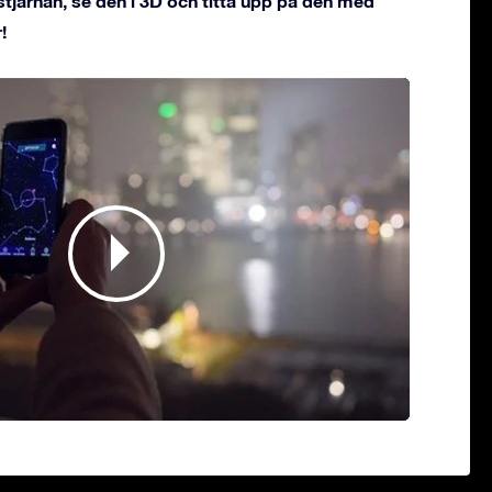
stjärnan, se den i 3D och titta upp på den med
!