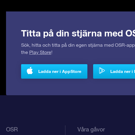
Titta på din stjärna med O
Sök, hitta och titta på din egen stjärna med OSR-ap
the
Play Store
!
Ladda ner i AppStore
Ladda ner i 
OSR
Våra gåvor