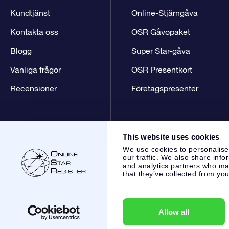
Kundtjänst
Online-Stjärngåva
Kontakta oss
OSR Gåvopaket
Blogg
Super Star-gåva
Vanliga frågor
OSR Presentkort
Recensioner
Företagspresenter
This website uses cookies
We use cookies to personalise
our traffic. We also share info
and analytics partners who may
that they’ve collected from you
Online Star Register BV
- Laan van de Maagd 83, 7324 BT 
,
Kundtjänst:
help@osr.org
KVK: 60333553, VAT: NL 8538.62
Allow all