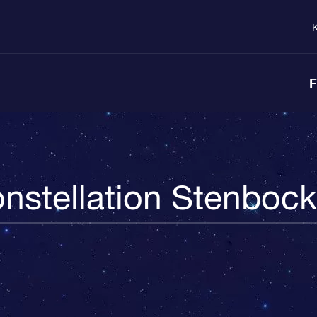
K
F
nstellation Stenboc