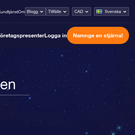
Blogg
Tillfälle
CAD
Svenska
undtjänst
Om
öretagspresenter
Logga in
Namnge en stjärna!
ken