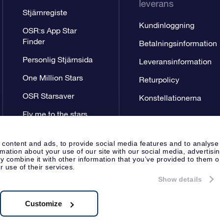
leverans
Stjärnregiste
Kundinloggning
OSR:s App Star
Finder
Betalningsinformation
Personlig Stjärnsida
Leveransinformation
One Million Stars
Returpolicy
OSR Starsaver
Konstellationerna
Fly me to the stars
VR-app
 content and ads, to provide social media features and to analyse
rmation about your use of our site with our social media, advertisi
 combine it with other information that you’ve provided to them o
r use of their services.
Show details
Pressida
Sekretesspolicy & An
Apeldoorn, The Netherlands
.722B01
Customize