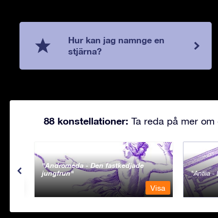
Hur kan jag namnge en
stjärna?
88 konstellationer:
Ta reda på mer om d
Andromeda - Den fastkedjade
jungfrun
Antlia 
Visa
Visa