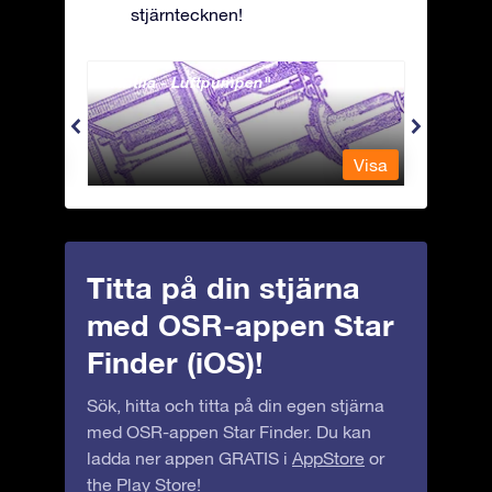
stjärntecknen!
Antlia - Luftpumpen
Apus 
Visa
Visa
Titta på din stjärna
med OSR-appen Star
Finder (iOS)!
Sök, hitta och titta på din egen stjärna
med OSR-appen Star Finder. Du kan
ladda ner appen GRATIS i
AppStore
or
the
Play Store
!