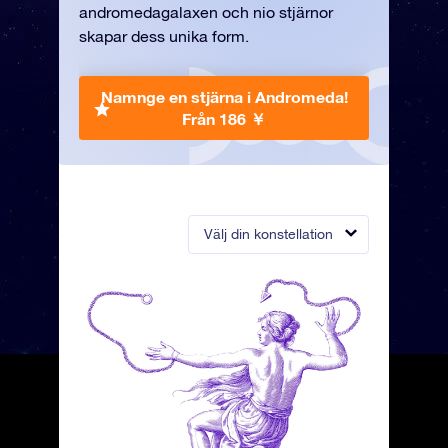
andromedagalaxen och nio stjärnor
skapar dess unika form.
Namnge en stjärna i Andromeda!
Från 186 ￥
Välj din konstellation