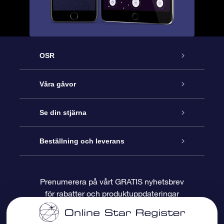
OSR
Kundtjänst
Våra gåvor
Kontakta oss
Online-Stjärngåva
Se din stjärna
Blogg
OSR Gåvopaket
Stjärnregiste
Beställning och leverans
Vanliga frågor
Super Star-gåva
OSR:s App Star Finder
Kundinloggning
Prenumerera på vårt GRATIS nyhetsbrev
för rabatter och produktuppdateringar
Recensioner
OSR Presentkort
Personlig Stjärnsida
Betalningsinformation
Företagspresenter