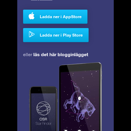
Ladda ner i AppStore
Ladda ner i Play Store
läs det här blogginlägget
eller