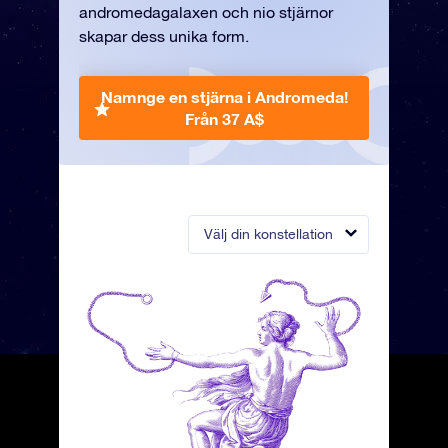
andromedagalaxen och nio stjärnor
skapar dess unika form.
Namnge en stjärna i Andromeda!
Från 37 A$
Välj din konstellation