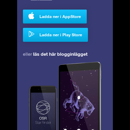
Ladda ner i AppStore
Ladda ner i Play Store
läs det här blogginlägget
eller