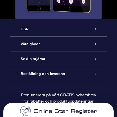
OSR
Kundtjänst
Våra gåvor
Kontakta oss
Online-Stjärngåva
Se din stjärna
Blogg
OSR Gåvopaket
Stjärnregiste
Beställning och leverans
Vanliga frågor
Super Star-gåva
OSR:s App Star Finder
Kundinloggning
Prenumerera på vårt GRATIS nyhetsbrev
för rabatter och produktuppdateringar
Recensioner
OSR Presentkort
Personlig Stjärnsida
Betalningsinformation
Företagspresenter