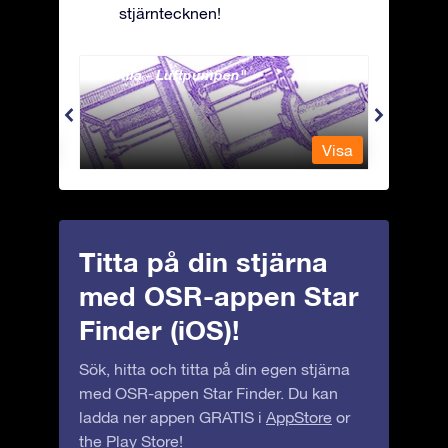
stjärntecknen!
Antlia - Luftpumpen
Apus 
Visa
Visa
Titta på din stjärna
med OSR-appen Star
Finder (iOS)!
Sök, hitta och titta på din egen stjärna
med OSR-appen Star Finder. Du kan
ladda ner appen GRATIS i
AppStore
or
the
Play Store
!